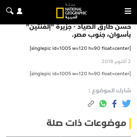
حسن طارق الصياد - جزيرة "إلفنتين"
بأسوان، جنوب مصر.
[singlepic id=1005 w=120 h=90 float=center]
2 أكتوبر 2018
[singlepic id=1005 w=120 h=90 float=center]
شارك الموضوع :
موضوعات ذات صلة