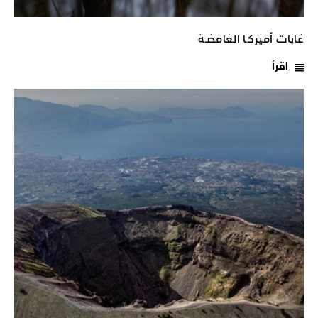
غابات أميركـا الغامضـة
اقرأ