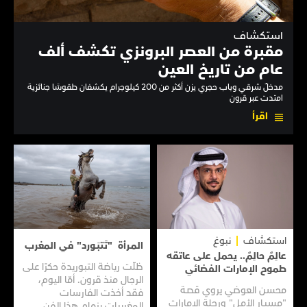
استكشاف
مقبرة من العصر البرونزي تكشف ألف
عام من تاريخ العين
مدخلٌ شرقي وباب حجري يزن أكثر من 200 كيلوجرام يكشفان طقوسًا جنائزية
امتدت عبر قرون
اقرأ
استكشاف
نبوغ
المـرأة "تَتبَـورد" في المغرب
عالِمٌ حالِمٌ.. يحمل على عاتقه
ظلّت رياضة التبوريدة حكرًا على
طموح الإمارات الفضائي
الرجال منذ قرون. أمّا اليوم،
محسن العوضي يروي قصـة
فقد أخذت الفارسات
"مسبـار الأمـل" ورحلة الإمارات
المغربيات بزمام هذا الفن