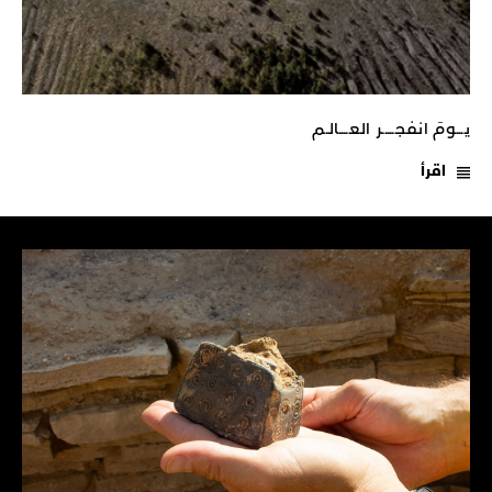
يـــومَ انفجـــــر العــــالـم
اقرأ