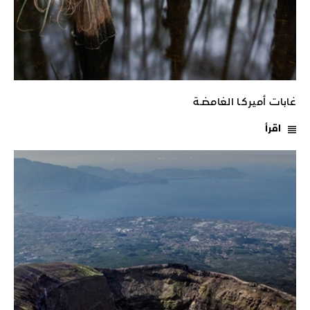
غابات أميركـا الغامضـة
اقرأ