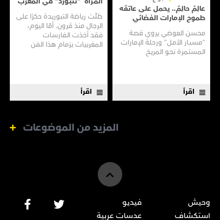
المـرأة "تَتبَـورد" في المغرب
عالِمٌ حالِمٌ.. يحمل على عاتقه
ظلّت رياضة التبوريدة حكرًا على
طموح الإمارات الفضائي
الرجال منذ قرون. أمّا اليوم،
محسن العوضي يروي قصـة
فقد أخذت الفارسات
"مسبـار الأمـل" ورحلة الإمارات
المغربيات بزمام هذا الفن
المستمرة نحـو المريـخ
العريق سعيًا إلى نقله إلى جيل
جديد.
اقرأ
اقرأ
المزيد من الموضوعات
وحيش
فيديو
استكشاف
عدسات عربية