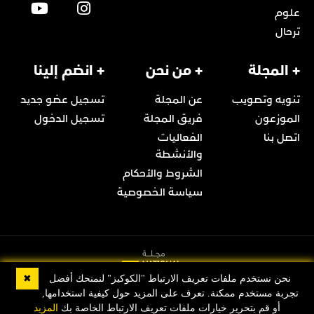
علوم
ترحال
+ المجلة
+ من نحن
+ انضم إلينا
تنويه وتصويب
عن المجلة
تسجيل عضو جديد
الموزعون
فريق المجلة
تسجيل الدخول
اتصل بنا
الفعاليات
والأنشطة
الشروط والأحكام
سياسة الخصوصية
✖
نحن نستخدم ملفات تعريف الارتباط "الكوكيز" لنمنحك أفضل
تجربة مستخدم ممكنة. تعرف على المزيد حول كيفية استخدامها,
© 2022 Copyright مجلة ناشيونال جيوغرافيك العربية
أو قم بتحرير خيارات ملفات تعريف الارتباط الخاصة بك
المزيد