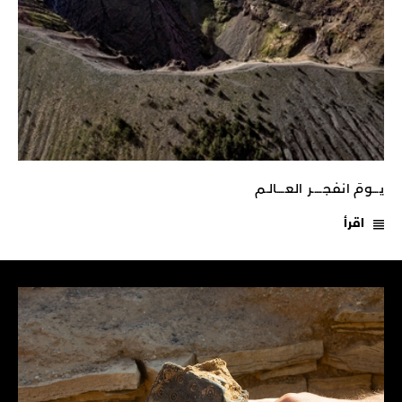
يـــومَ انفجـــــر العــــالـم
اقرأ