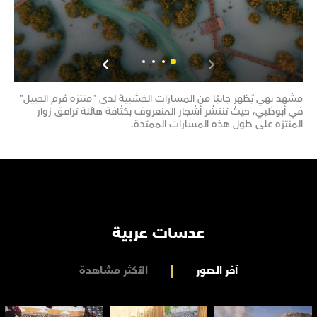
مشهد بهي يُظهر جانبًا من المسارات الخشبية لدى "منتزه قرم الجبيل"
مشهد
في أبوظبي، حيث تنتشر أشجار المنغروف بكثافة هائلة ترافق زوار
تحتض
المنتزه على طول هذه المسارات الممتدة.
تضم 
عدسات عربية
آخر الصور
الأكثر مشاهدة