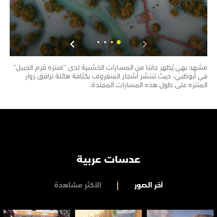
مشهد بهي يُظهر جانبًا من المسارات الخشبية لدى "منتزه قرم الجبيل"
مشهد
في أبوظبي، حيث تنتشر أشجار المنغروف بكثافة هائلة ترافق زوار
تحتض
المنتزه على طول هذه المسارات الممتدة.
تضم 
عدسات عربية
آخر الصور
الأكثر مشاهدة