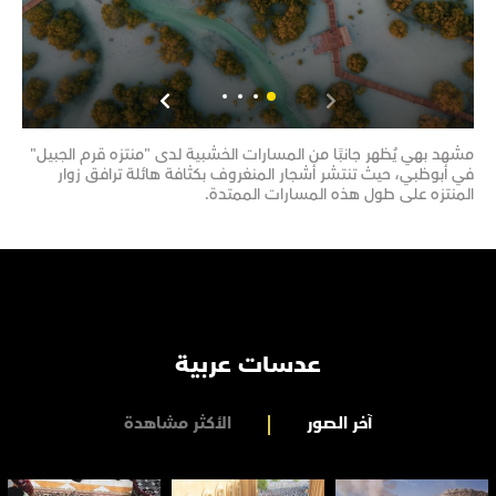
مشهد بهي يُظهر جانبًا من المسارات الخشبية لدى "منتزه قرم الجبيل"
مشهد
في أبوظبي، حيث تنتشر أشجار المنغروف بكثافة هائلة ترافق زوار
تحتض
المنتزه على طول هذه المسارات الممتدة.
تضم 
عدسات عربية
آخر الصور
الأكثر مشاهدة