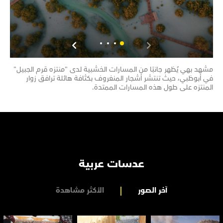
مشهد بهي يُظهر جانبًا من المسارات الخشبية لدى "منتزه قرم الجبيل"
مشهد
في أبوظبي، حيث تنتشر أشجار المنغروف بكثافة هائلة ترافق زوار
تحتض
المنتزه على طول هذه المسارات الممتدة.
تضم 
عدسات عربية
آخر الصور
الأكثر مشاهدة