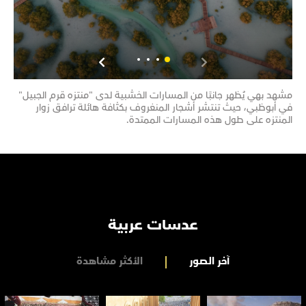
مشهد بهي يُظهر جانبًا من المسارات الخشبية لدى "منتزه قرم الجبيل"
مشهد
في أبوظبي، حيث تنتشر أشجار المنغروف بكثافة هائلة ترافق زوار
تحتض
المنتزه على طول هذه المسارات الممتدة.
تضم 
عدسات عربية
آخر الصور
الأكثر مشاهدة