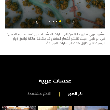
مشهد بهي يُظهر جانبًا من المسارات الخشبية لدى "منتزه قرم الجبيل"
مشهد
في أبوظبي، حيث تنتشر أشجار المنغروف بكثافة هائلة ترافق زوار
تحتض
المنتزه على طول هذه المسارات الممتدة.
تضم 
عدسات عربية
آخر الصور
الأكثر مشاهدة