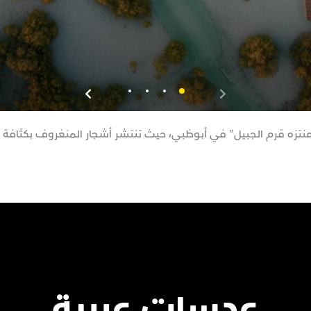
منتزه قرم الجبيل" في أبوظبي، حيث تنتشر أشجار المنغروف بكثافة ه
عدسات عربية