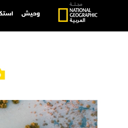
وحيش
استك