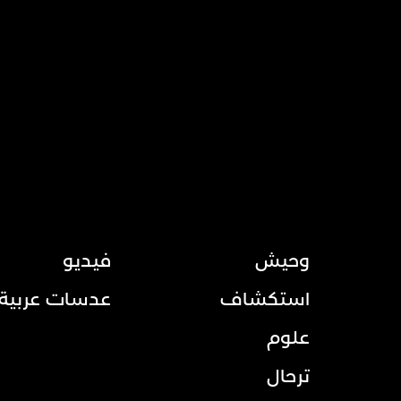
وحيش
فيديو
استكشاف
عدسات عربية
علوم
ترحال