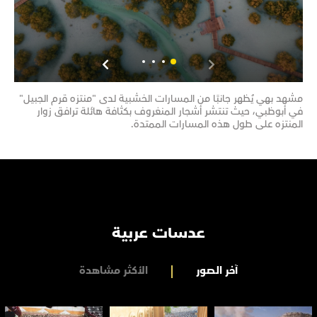
مشهد بهي يُظهر جانبًا من المسارات الخشبية لدى "منتزه قرم الجبيل"
مشهد
في أبوظبي، حيث تنتشر أشجار المنغروف بكثافة هائلة ترافق زوار
تحتض
المنتزه على طول هذه المسارات الممتدة.
تضم 
عدسات عربية
آخر الصور
الأكثر مشاهدة