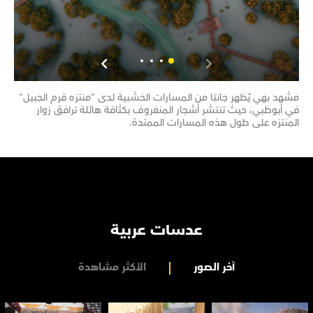
مشهد بهي يُظهر جانبًا من المسارات الخشبية لدى "منتزه قرم الجبيل"
مشهد
في أبوظبي، حيث تنتشر أشجار المنغروف بكثافة هائلة ترافق زوار
تحتض
المنتزه على طول هذه المسارات الممتدة.
تضم 
عدسات عربية
آخر الصور
الأكثر مشاهدة