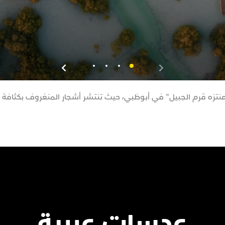
منتزه قرم الجبيل" في أبوظبي، حيث تنتشر أشجار المنغروف بكثافة ه
عدسات عربية