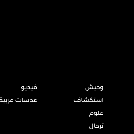
وحيش
فيديو
استكشاف
عدسات عربية
علوم
ترحال