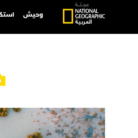
وحيش
استك