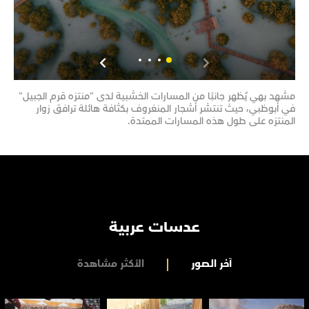
مشهد بهي يُظهر جانبًا من المسارات الخشبية لدى "منتزه قرم الجبيل"
مشهد
في أبوظبي، حيث تنتشر أشجار المنغروف بكثافة هائلة ترافق زوار
تحتض
المنتزه على طول هذه المسارات الممتدة.
تضم 
عدسات عربية
آخر الصور
الأكثر مشاهدة