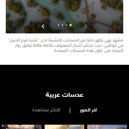
مشهد بهي يُظهر جانبًا من المسارات الخشبية لدى "منتزه قرم الجبيل"
مشهد
في أبوظبي، حيث تنتشر أشجار المنغروف بكثافة هائلة ترافق زوار
تحتض
المنتزه على طول هذه المسارات الممتدة.
تضم 
عدسات عربية
آخر الصور
الأكثر مشاهدة