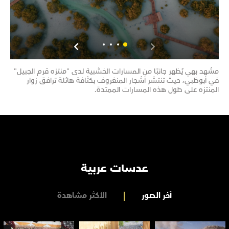
مشهد بهي يُظهر جانبًا من المسارات الخشبية لدى "منتزه قرم الجبيل"
مشهد
في أبوظبي، حيث تنتشر أشجار المنغروف بكثافة هائلة ترافق زوار
تحتض
المنتزه على طول هذه المسارات الممتدة.
تضم 
عدسات عربية
آخر الصور
الأكثر مشاهدة