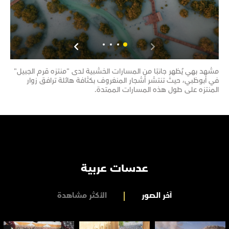
مشهد بهي يُظهر جانبًا من المسارات الخشبية لدى "منتزه قرم الجبيل"
مشهد
في أبوظبي، حيث تنتشر أشجار المنغروف بكثافة هائلة ترافق زوار
تحتض
المنتزه على طول هذه المسارات الممتدة.
تضم 
عدسات عربية
آخر الصور
الأكثر مشاهدة