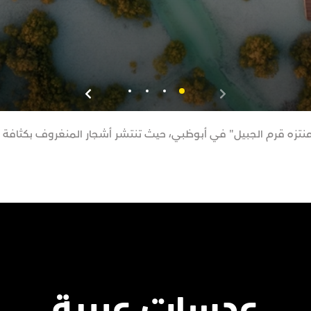
منتزه قرم الجبيل" في أبوظبي، حيث تنتشر أشجار المنغروف بكثافة ه
عدسات عربية