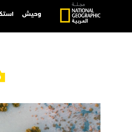
وحيش
استك