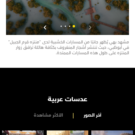
مشهد بهي يُظهر جانبًا من المسارات الخشبية لدى "منتزه قرم الجبيل"
مشهد
في أبوظبي، حيث تنتشر أشجار المنغروف بكثافة هائلة ترافق زوار
تحتض
المنتزه على طول هذه المسارات الممتدة.
تضم 
عدسات عربية
آخر الصور
الأكثر مشاهدة