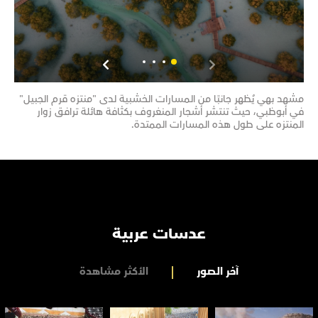
مشهد بهي يُظهر جانبًا من المسارات الخشبية لدى "منتزه قرم الجبيل"
مشهد
في أبوظبي، حيث تنتشر أشجار المنغروف بكثافة هائلة ترافق زوار
تحتض
المنتزه على طول هذه المسارات الممتدة.
تضم 
عدسات عربية
آخر الصور
الأكثر مشاهدة