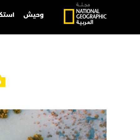
وحيش
استك