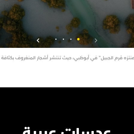
منتزه قرم الجبيل" في أبوظبي، حيث تنتشر أشجار المنغروف بكثافة ه
عدسات عربية