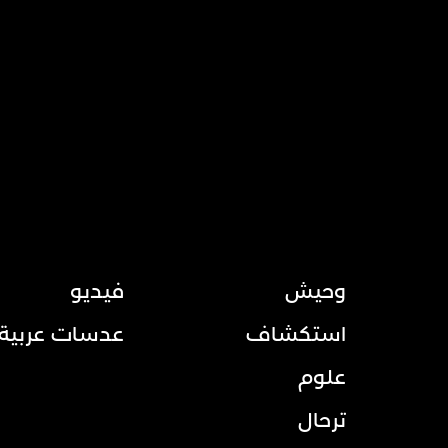
وحيش
فيديو
استكشاف
عدسات عربية
علوم
ترحال