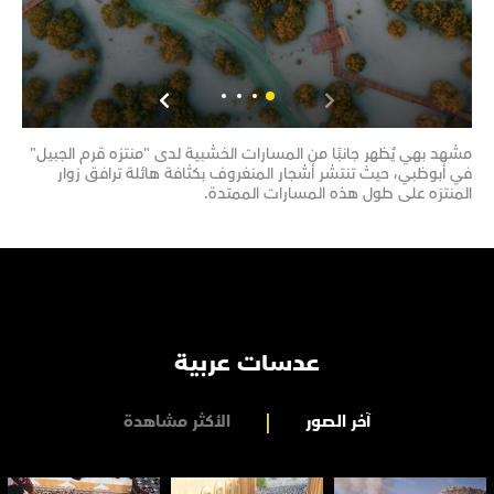
مشهد بهي يُظهر جانبًا من المسارات الخشبية لدى "منتزه قرم الجبيل"
مشهد
في أبوظبي، حيث تنتشر أشجار المنغروف بكثافة هائلة ترافق زوار
تحتض
المنتزه على طول هذه المسارات الممتدة.
تضم 
عدسات عربية
آخر الصور
الأكثر مشاهدة