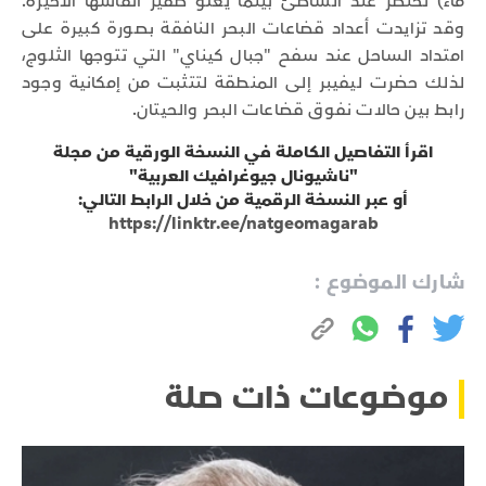
ماء) تحتضر عند الشاطئ بينما يعلو صفير أنفاسها الأخيرة.
وقد تزايدت أعداد قضاعات البحر النافقة بصورة كبيرة على
امتداد الساحل عند سفح "جبال كيناي" التي تتوجها الثلوج،
لذلك حضرت ليفيبر إلى المنطقة لتتثبت من إمكانية وجود
رابط بين حالات نفوق قضاعات البحر والحيتان.
اقرأ التفاصيل الكاملة في النسخة الورقية من مجلة
"ناشيونال جيوغرافيك العربية"
أو عبر النسخة الرقمية من خلال الرابط التالي:
https://linktr.ee/natgeomagarab
شارك الموضوع :
موضوعات ذات صلة