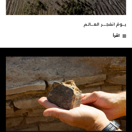
يـــومَ انفجـــــر العــــالـم
اقرأ