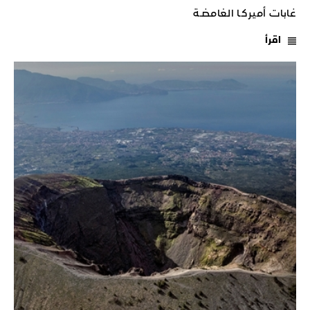
غابات أميركـا الغامضـة
اقرأ