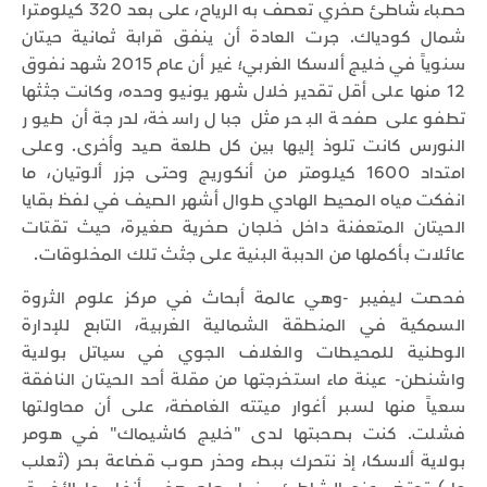
حصباء شاطئ صخري تعصف به الرياح، على بعد 320 كيلومترا
شمال كودياك. جرت العادة أن ينفق قرابة ثمانية حيتان
سنوياً في خليج ألاسكا الغربي؛ غير أن عام 2015 شهد نفوق
12 منها على أقل تقدير خلال شهر يونيو وحده، وكانت جثثها
تطفو على صفحة البحر مثل جبال راسخة، لدرجة أن طيور
النورس كانت تلوذ إليها بين كل طلعة صيد وأخرى. وعلى
امتداد 1600 كيلومتر من أنكوريج وحتى جزر ألوتيان، ما
انفكت مياه المحيط الهادي طوال أشهر الصيف في لفظ بقايا
الحيتان المتعفنة داخل خلجان صخرية صغيرة، حيث تقتات
عائلات بأكملها من الدببة البنية على جثث تلك المخلوقات.
فحصت ليفيبر -وهي عالمة أبحاث في مركز علوم الثروة
السمكية في المنطقة الشمالية الغربية، التابع للإدارة
الوطنية للمحيطات والغلاف الجوي في سياتل بولاية
واشنطن- عينة ماء استخرجتها من مقلة أحد الحيتان النافقة
سعياً منها لسبر أغوار ميتته الغامضة، على أن محاولتها
فشلت. كنت بصحبتها لدى "خليج كاشيماك" في هومر
بولاية ألاسكا، إذ نتحرك ببطء وحذر صوب قضاعة بحر (ثعلب