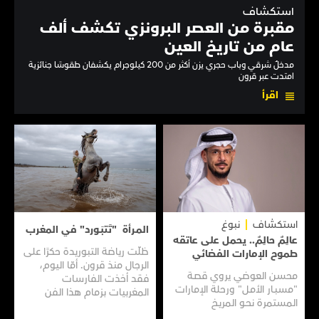
استكشاف
مقبرة من العصر البرونزي تكشف ألف
عام من تاريخ العين
مدخلٌ شرقي وباب حجري يزن أكثر من 200 كيلوجرام يكشفان طقوسًا جنائزية
امتدت عبر قرون
اقرأ
استكشاف
نبوغ
المـرأة "تَتبَـورد" في المغرب
عالِمٌ حالِمٌ.. يحمل على عاتقه
ظلّت رياضة التبوريدة حكرًا على
طموح الإمارات الفضائي
الرجال منذ قرون. أمّا اليوم،
محسن العوضي يروي قصـة
فقد أخذت الفارسات
"مسبـار الأمـل" ورحلة الإمارات
المغربيات بزمام هذا الفن
المستمرة نحـو المريـخ
العريق سعيًا إلى نقله إلى جيل