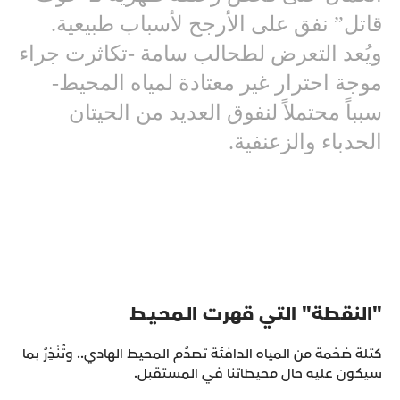
قاتل” نفق على الأرجح لأسباب طبيعية.
ويُعد التعرض لطحالب سامة -تكاثرت جراء
موجة احترار غير معتادة لمياه المحيط-
سبباً محتملاً لنفوق العديد من الحيتان
الحدباء والزعنفية.
"النقطة" التي قهرت الـمحـيـط
كتلة ضخمة من المياه الدافئة تصدُم المحيط الهادي.. وتُنْذِرُ بما
سيكون عليه حال محيطاتنا في المستقبل.