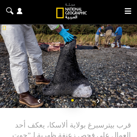
قرب بيترسبرغ بولاية ألاسكا، يعكف أحد
العمال على فحص زعنفة ظهرية لـ”حوت