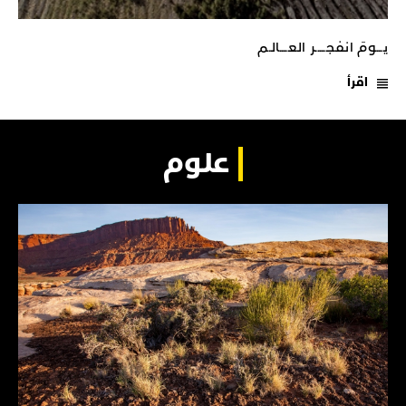
يـــومَ انفجـــــر العــــالـم
اقرأ
علوم