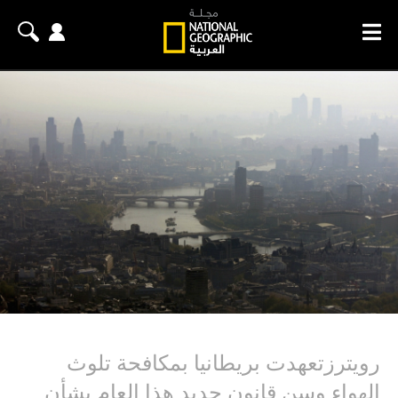
رويترزتعهدت بريطانيا بمكافحة تلوث
الهواء وسن قانون جديد هذا العام بشأن