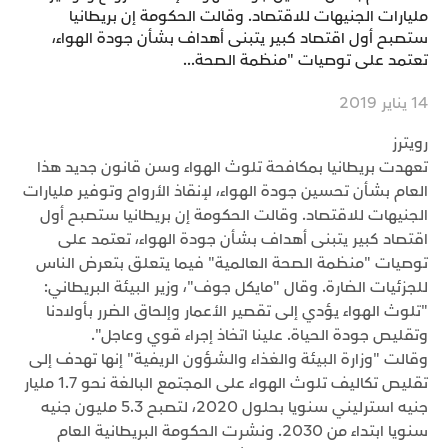
مليارات الجنيهات للاقتصاد. وقالت الحكومة إن بريطانيا
ستصبح أول اقتصاد كبير يتبنى أهداف بشأن جودة الهواء،
تعتمد على توصيات "منظمة الصحة...
14 يناير 2019
رويترز
تعهدت بريطانيا بمكافحة تلوث الهواء وسن قانون جديد هذا
العام بشأن تحسين جودة الهواء، لإنقاذ الأرواح وتوفير مليارات
الجنيهات للاقتصاد. وقالت الحكومة إن بريطانيا ستصبح أول
اقتصاد كبير يتبنى أهداف بشأن جودة الهواء، تعتمد على
توصيات "منظمة الصحة العالمية" فيما يتعلق بتعرض الناس
للجزئيات الضارة. وقال "مايكل جوف"، وزير البيئة البريطاني:
"تلوث الهواء يؤدي إلى تقصير الأعمار وإلحاق الضرر بأولادنا
وتقليص جودة الحياة. علينا اتخاذ إجراء قوي وعاجل".
وقالت "وزارة البيئة والغذاء والشؤون الريفية" إنها تهدف إلى
تقليص تكاليف تلوث الهواء على المجتمع البالغة نحو 1.7 مليار
جنيه استرليني سنويا بحلول 2020، لتصبح 5.3 مليون جنيه
سنويا ابتداء من 2030. ونشرت الحكومة البريطانية العام