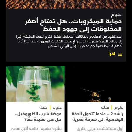
علوم
حماية الميكروبات.. هل تحتاج أصغر
المخلوقات إلى جهود الحفظ
بعد عُقود من الاهتمام بالكائنات العملاقة فقط، تخرج الأحياء الدقيقة أخيرًا
إلى دائرة الضوء؛ فصرخة الباحثين لإنصاف الكائنات المجهرية تجد أخيرًا آذانًا
مصغية لتبدأ حقبة جديدة من التوازن البيئي الشامل
اقرأ
علوم
فلك
علوم
صحة
راشد 2... عندما تتحول الدقة
موضة شرب الكلوروفيل..
الهندسية إلى معرفة قمرية
هل هي مفيدة حقًا؟
أول مستكشف عربي يطرق
بشرة صافية، طاقة أكبر، هضم