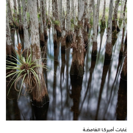
غابات أميركـا الغامضـة