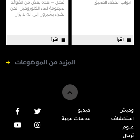
أبواب الفضاء العميق
أفضل — هذه بعض من الفوائد
المزعومة لماء الكلوروفيل. لكن
الخبراء يشيرون إلى أنه لا يزال
هناك الكثير مما لا نعرفه
اقرأ
اقرأ
المزيد من الموضوعات
وحيش
فيديو
استكشاف
عدسات عربية
علوم
ترحال