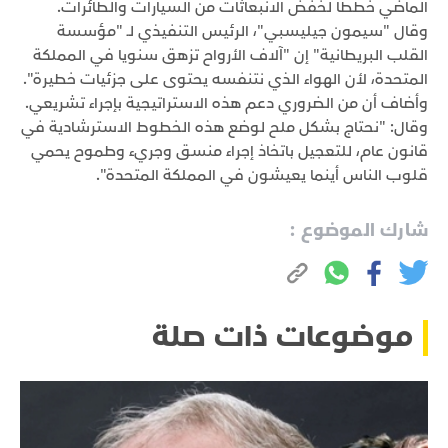
الماضي خططا لخفض الانبعاثات من السيارات والطائرات.
وقال "سيمون جيليسبي"، الرئيس التنفيذي لـ "مؤسسة
القلب البريطانية" إن "آلاف الأرواح تزهق سنويا في المملكة
المتحدة، لأن الهواء الذي نتنفسه يحتوى على جزئيات خطيرة".
وأضاف أن من الضروري دعم هذه الاستراتيجية بإجراء تشريعي.
وقال: "نحتاج بشكل ملح لوضع هذه الخطوط الاسترشادية في
قانون عام، للتعجيل باتخاذ إجراء منسق وجريء وطموح يحمي
قلوب الناس أينما يعيشون في المملكة المتحدة".
شارك الموضوع :
موضوعات ذات صلة