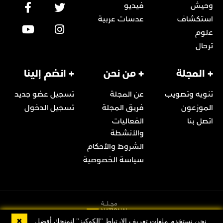
وحيش
فيديو
استكشاف
عدسات عربية
علوم
ترحال
+ المجلة
+ من نحن
+ انضم إلينا
تنويه وتصويب
عن المجلة
تسجيل عضو جديد
الموزعون
فريق المجلة
تسجيل الدخول
اتصل بنا
الفعاليات
والأنشطة
الشروط والأحكام
سياسة الخصوصية
✖
نحن نستخدم ملفات تعريف الارتباط "الكوكيز" لنمنحك أفضل