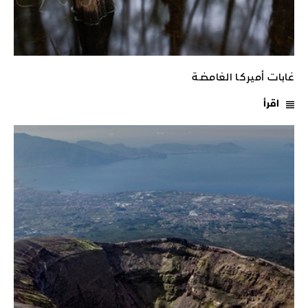
غابات أميركـا الغامضـة
اقرأ