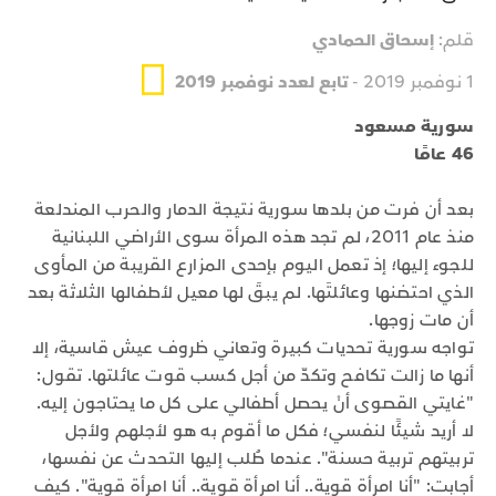
قلم:
إسحاق الحمادي
1 نوفمبر 2019 -
تابع لعدد نوفمبر 2019
سورية مسعود
46 عامًا
بعد أن فرت من بلدها سورية نتيجة الدمار والحرب المندلعة
منذ عام 2011، لم تجد هذه المرأة سوى الأراضي اللبنانية
للجوء إليها؛ إذ تعمل اليوم بإحدى المزارع القريبة من المأوى
الذي احتضنها وعائلتَها. لم يبقَ لها معيل لأطفالها الثلاثة بعد
أن مات زوجها.
تواجه سورية تحديات كبيرة وتعاني ظروف عيش قاسية، إلا
أنها ما زالت تكافح وتكدّ من أجل كسب قوت عائلتها. تقول:
"غايتي القصوى أنْ يحصل أطفالي على كل ما يحتاجون إليه.
لا أريد شيئًا لنفسي؛ فكل ما أقوم به هو لأجلهم ولأجل
تربيتهم تربية حسنة". عندما طُلب إليها التحدث عن نفسها،
أجابت: "أنا امرأة قوية.. أنا امرأة قوية.. أنا امرأة قوية". كيف