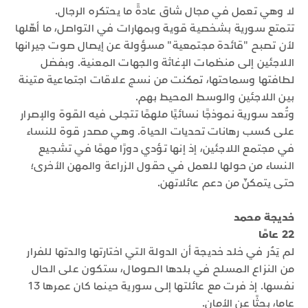
لا وهي تعمل في مجال شاق عادةً ما يحتكره الرجال.
تتمتع سورية بشخصية قوية وبمهارات في التواصل، ما أهّلها
لأن تصبح "قائدة مجتمعية" مسؤولة عن إيصال صوت جيرانها
اللاجئين إلى منظمات الإغاثة والجهات المعنية. وبفضل
لطافتها وسماحتها، تمكنت من نسج علاقات اجتماعية متينة
بين اللاجئين والوسط المحيط بهم.
وتُعد سورية نموذجًا نسائيًا ملهمًا تتجلى فيه القوة والإصرار
على كسب رهانات تحديات الحياة. وهي مصدر قوة للنساء
في مجتمع اللاجئين، إذ إنها تؤدي دورًا مهمًا في تشجيع
النساء من حولها للعمل في حقول الزراعة والمهن الأخرى؛
حتى يتمكنّ من دعم عائلاتهن.
خديجة محمد
22 عامًا
لم يَدُر في خلد خديجة أن الدولة التي اختارتها والدتها للفرار
من النزاع المسلح في بلدها الصومال، ستكون على الحال
نفسها. إذ فرت مع عائلتها إلى سورية حينما كان عمرها 13
عاما، بحثًا عن الأمان.