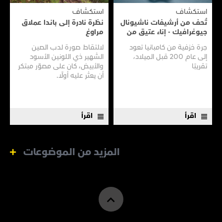
استكشاف
استكشاف
تُحف من أرشيفات ناشيونال
نظرة نادرة إلى بانـدا عملاق
جيوغرافيك - إناء عتيق من
مراوغ
سفينـة عتيقـة
جرة خزفية من كامبانيا تعود
لالتقاط صورة لدب الصين
إلى عام 200 قبل الميلاد،
الشهير ذي اللونين الأسود
تقريبًا
والأبيض، كان على مصوّر مبتكر
أن يعثر عليه أولًا.
اقرأ
اقرأ
المزيد من الموضوعات