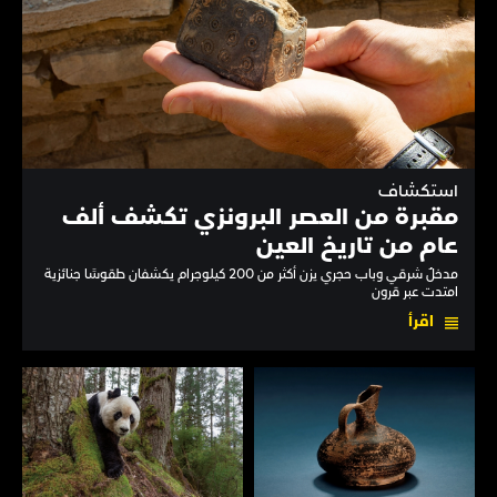
استكشاف
مقبرة من العصر البرونزي تكشف ألف
عام من تاريخ العين
مدخلٌ شرقي وباب حجري يزن أكثر من 200 كيلوجرام يكشفان طقوسًا جنائزية
امتدت عبر قرون
اقرأ