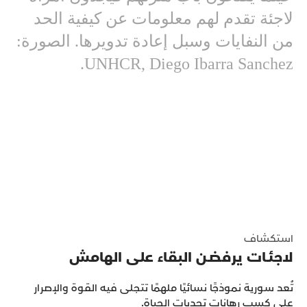
‬من‭ ‬النفايات‭ ‬وسبل‭ ‬إعادة‭ ‬تدويرها. الصورة:
UNHCR, Diego Ibarra Sanchez.
استكشاف
لاجئـات‭ ‬يرفضـن‭ ‬البقاء‭ ‬على‭ ‬الهامش
تُعد سورية نموذجًا نسائيًا ملهمًا تتجلى فيه القوة والإصرار
على كسب رهانات تحديات الحياة.