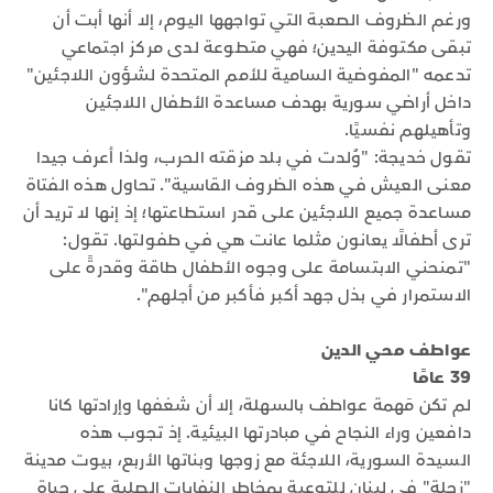
ورغم الظروف الصعبة التي تواجهها اليوم، إلا أنها أبت أن
تبقى مكتوفة اليدين؛ فهي متطوعة لدى مركز اجتماعي
تدعمه "المفوضية السامية للأمم المتحدة لشؤون اللاجئين"
داخل أراضي سورية بهدف مساعدة الأطفال اللاجئين
وتأهيلهم نفسيًا.
تقول خديجة: "وُلدت في بلد مزقته الحرب، ولذا أعرف جيدا
معنى العيش في هذه الظروف القاسية". تحاول هذه الفتاة
مساعدة جميع اللاجئين على قدر استطاعتها؛ إذ إنها لا تريد أن
ترى أطفالًا يعانون مثلما عانت هي في طفولتها. تقول:
"تمنحني الابتسامة على وجوه الأطفال طاقة وقدرةً على
الاستمرار في بذل جهد أكبر فأكبر من أجلهم".
عواطف محي الدين
39 عامًا
لم تكن مَهمة عواطف بالسهلة، إلا أن شغفها وإرادتها كانا
دافعين وراء النجاح في مبادرتها البيئية. إذ تجوب هذه
السيدة السورية، اللاجئة مع زوجها وبناتها الأربع، بيوت مدينة
"زحلة" في لبنان للتوعية بمخاطر النفايات الصلبة على حياة