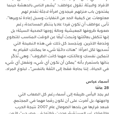
الأفراد والبيئة. تقول عواطف: "يشعر الناس بالدهشة حينما
يفتحون باب منزلهم فيجدون امرأة لاجئة تقدم لهم
معلومات عن كيفية الحد من النفايات وسبل إعادة تدويرها".
تأبى عواطف أن تكون فردا عاديا ينتظر المساعدة، رغم
صعوبة ظروفها المعيشية وحالة زوجها الصحية السيئة؛ بل
إنها تتكفل بعائلتها وتبحث أيضًا عن الوقت المناسب للتطوع
وخدمة الآخرين. ويتجسد كل ذلك في هذه النصيحة التي
تُسديها لكل امرأة: "هناك دائمًا شيء ما يمكنكِ القيام به
لتمكين نفسكِ وعائلتكِ، مهما كانت الظروف". وهي تُذكّر
بناتها باستمرار بأنه "يمكن أن نكون أي شيء، ونفعل أي شيء
في الحياة.. إننا بحاجة فقط إلى الثقة بالنفس".. لبلوغ المراد.
أسماء عباس
28 عامًا
لم يجد اليأس طريقه إلى أسماء رغم كل الصعاب التي
واجهتها، بل أصرت على أن تكون رقما مهما في المجتمع.
فبعد فرارها من بلدها الصومال عام 2007 نتيجة الحرب
والأوضاع غير المستقرة، وجدت ضالتها في مصر حيث الأمن