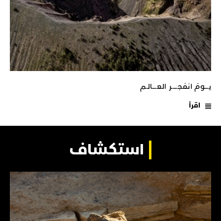
يـــومَ انفجـــــر العــــالـم
اقرأ
استكشاف