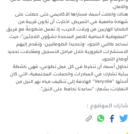
والأمان.
هناك واصلت أسماء مساراها الأكاديمي حتى حصلت على
شهادة جامعية في التمريض. اختارت أن تكون قريبة من
الضحايا الهاربين من ويلات الحرب، إذ تعمل متطوعةً مع فريق
"المفوضية السامية للأمم المتحدة لشؤون اللاجئين"، حيث
تساعد طالبي اللجوء -وتحديدا الصوماليين- وتقدم إليهم
الاستشارات الضرورية خلال مراحل التسجيل ومقابلات تحديد
أوضاع اللجوء.
تحاول أسماء أن تنخرط في كل عمل تطوعي، فهي ناشطة
بيئية تشارك في المبادرات والحملات المجتمعية، التي كان
أَحدثها "Verynile" الهادفة إلى تنظيف مياه نهر النيل من
النفايات، بشعار: "ساعدنا نحافظ على النيل".
شارك الموضوع :