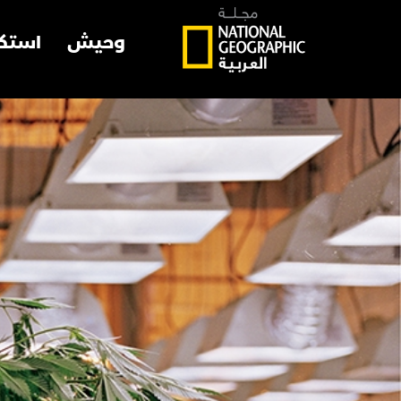
وحيش
استك