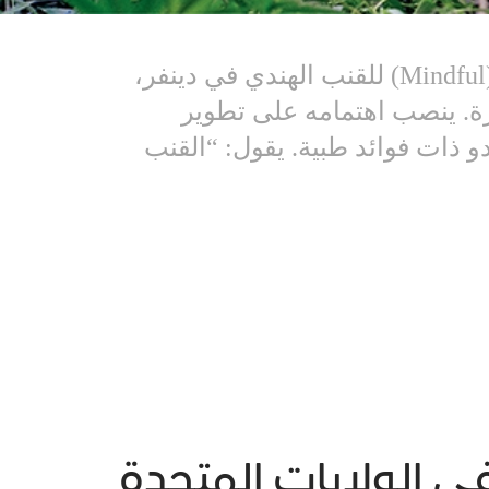
يستنشق “فيليب هيغ” جذور نبتة للتأكد من حالتها الصحية؛ وهو كبير بستانيي شركة (Mindful) للقنب الهندي في دينفر،
يرة. ينصب اهتمامه على تطوير
 ذات فوائد طبية. يقول: “القنب
ي الولايات المتحدة