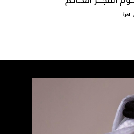
ــومَ انفجـــــر العــــالـم
اقرأ