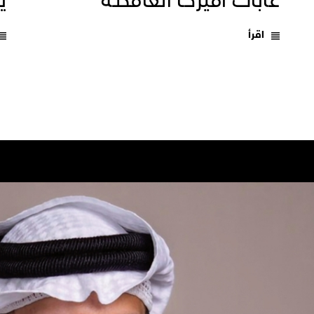
غابات أميركـا الغامضـة
يـ
اقرأ