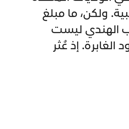
ية. ولكن، ما مبلغ
قنب الهندي ليست
لغابرة. إذ عُثر