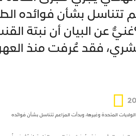
م تتناسل بشأن فوائده الطب
غنيٌّ عن البيان أن نبتة ال
ري، فقد عُرفت منذ العهود ا
ولايات المتحدة وغيرها، وبدأت المزاعم تتناسل بشأن فوائده