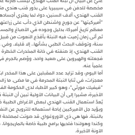
غنيٌّ عن البيان أن نبتة القنب الهندي ليست طارئة عل
القنب الهندي، آلاف السنين، دواء لما يعتري أجسادهم
"أميركيتها" عن جورج واشنطن الذي دأب على زراعته
معظم تاريخ أميركا، بدليل وجوده في الأصباغ والمس
القنب الهندي، إذ صنفته في خانة المخدرات الخطرة عد
فجعلته والهيروين على صعيد واحد. ووُصم بالجرم في 
علمياً عنه.
أما اليوم، وقد تزايد عدد المقبلين على هذا المخدر ا
معجزات، في ثنايا النبتة المحرمة في ما مضى. ما زا
"فيفيك مورثي"، وهو كبير الأطباء لدى الحكومة الفدرا
الأخيرة، مشيرا إلى أن البيانات الأولية تبين أن الن
ويؤيد جل الأميركيين إباحة استعماله للترويح عن ا
بالنبتة. فها هي ذي الأوروغواي قد صوتت لمصلحة الإ
وكندا وهولندا فلديها برامج طبية خاصة بالماريجوانا.
الآونة الأخيرة.