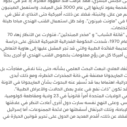
ى الجنس البشري، فقد عُرفت منذ العهود الغابرة. إذ عُثر في نُجود
مخصصة للدفن في سيبيريا على بذور قنب هندي متفحمة يعود تاريخها إلى عام 3000 قبل الميلاد. واستعمل الصينيون
 من علل. والنبتة، فضلا عن ذلك، أميركية حتى النخاع، لا تقل في
ا في "ماونت فيرنون". وقد ظل استعمال القنب الهندي مباحا طيلة
تخلصات.
ثم أتى زمان رُميت فيه النبتة بأقذع النعوت من قبيل "قاتلة الشباب" و "مخدر المبتدئين"، فتوارت عن الأنظار زهاء 70
سنة، وتوقف البحث الطبي بشأنها.. إلا قليلا. وفي عام 1970، شددت الحكومة الفدرالية الأميركية الخناق على دراسة
يمة الفائدة الطبية والتي قد تجر المقبل عليها إلى هاوية التعاطي،
أميركا كل من روَّج معلومات بخصوص القنب الهندي أو أجرى بحثاً
بتغاء العلاج، انبعث البحث العلمي بشأنه، حتى بتنا نلاقي مفاجآت، بل
لت الماريجوانا مصنفة في خانة المخدرات الخطرة، ومع ذلك أبدى
لية، اهتماما بما قد تُسفِر عنه البحوث بشأن الماريجوانا في الآونة
بتة قد تكون "ذات نفع في علاج بعض الحالات والأعراض الطبية".
يُعدّ استعمال القنب الهندي لبعض الأغراض الطبية في الولايات المتحدة أمراً قانونياً في 23 ولاية ومقاطعة كولومبيا،
لنفس. وعلى النهج نفسه سارت دول أخرى أعادت النظر في علاقتها
باحة، وتلك البرتغال أسقطتها من لائحة الممنوعات، أما إسرائيل
 فضلا عن ذلك، أقدم العديد من الدول على تحرير قوانين الحيازة في