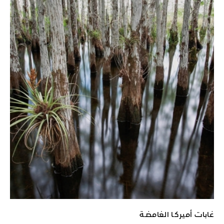
غابات أميركـا الغامضـة