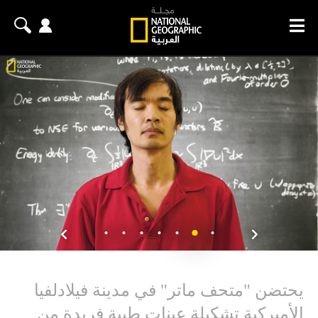
يحتضن "متحف ماتر" في مدينة فيلادلفيا
الأميركية تشكيلة عينات طبية فريدة من