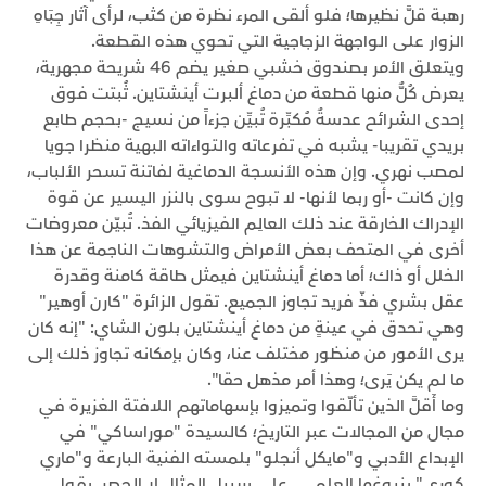
رهبة قلَّ نظيرها؛ فلو ألقى المرء نظرة من كثب، لرأى آثار جِبَاهِ
الزوار على الواجهة الزجاجية التي تحوي هذه القطعة.
ويتعلق الأمر بصندوق خشبي صغير يضم 46 شريحة مجهرية،
يعرض كُلٌّ منها قطعة من دماغ ألبرت أينشتاين. ثُبتت فوق
إحدى الشرائح عدسةٌ مُكبِّرة تُبيِّن جزءاً من نسيج -بحجم طابع
بريدي تقريبا- يشبه في تفرعاته والتواءاته البهية منظرا جويا
لمصب نهري. وإن هذه الأنسجة الدماغية لفاتنة تسحر الألباب،
وإن كانت -أو ربما لأنها- لا تبوح سوى بالنزر اليسير عن قوة
الإدراك الخارقة عند ذلك العالِم الفيزيائي الفذ. تُبيّن معروضات
أخرى في المتحف بعض الأمراض والتشوهات الناجمة عن هذا
الخلل أو ذاك؛ أما دماغ أينشتاين فيمثل طاقة كامنة وقدرة
عقل بشري فذّ فريد تجاوز الجميع. تقول الزائرة "كارن أوهير"
وهي تحدق في عينةٍ من دماغ أينشتاين بلون الشاي: "إنه كان
يرى الأمور من منظور مختلف عنا، وكان بإمكانه تجاوز ذلك إلى
ما لم يكن يَرى؛ وهذا أمر مذهل حقا".
وما أَقلَّ الذين تألّقوا وتميزوا بإسهاماتهم اللافتة الغزيرة في
مجال من المجالات عبر التاريخ؛ كالسيدة "موراساكي" في
الإبداع الأدبي و"مايكل أنجلو" بلمسته الفنية البارعة و"ماري
كوري" بنبوغها العلمي.. على سبيل المثال لا الحصر. يقول