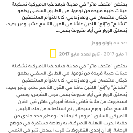
يحتضن "متحف ماتر" في مدينة فيلادلفيا الأميركية تشكيلة
عينات طبية فريدة من نوعها. في الطابق السفلي يطفو
كَبِدَان ملتحمان في وعاء زجاجي، كانا للتوأم الملتصقين
"تشانغ" و"إنغ" اللذين عاشا في القرن التاسع عشر. وغير بعيد،
يُحملق الزوار في أيادٍ متورمة بفعل...
:عدسة
باولو وودز
1 مايو 2017 -
تابع لعدد مايو 2017
يحتضن "متحف ماتر" في مدينة فيلادلفيا الأميركية تشكيلة
عينات طبية فريدة من نوعها. في الطابق السفلي يطفو
كَبِدَان ملتحمان في وعاء زجاجي، كانا للتوأم الملتصقين
"تشانغ" و"إنغ" اللذين عاشا في القرن التاسع عشر. وغير بعيد،
يُحملق الزوار في أيادٍ متورمة بفعل مرض النقرس، وحصي
استخرجت من مثانة قاضي قضاة أميركي عاش في القرن
التاسع عشر، وورم سرطاني تم استئصاله من فك الرئيس
الأميركي السابق "غروفر كليفلاند"، وعظم فخذ جندي من
حقبة الحرب الأهلية الأميركية، به رصاصة مستقرة في موضع
الإصابة. إلا أن إحدى المَعْروضات قرب المدخل تثير في النفس