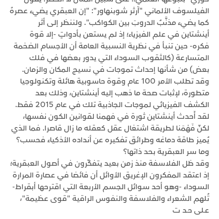
الفيلسوف الألماني "آرثر شوبنهاور": "إن العبقري يضيء عصرهُ
كما يضيء مذنَّبٌ الدروبَ بين الكواكب". ولننظر إلى أثر
أينشتاين في علم الفيزياء؛ إذ لم يستعن بأدواتٍ -إلا قوة
فكره- حين تنبأ في نظرية النسبية العامة أن الأجسام الضخمة
المتسارعة (كالثقوب السوداء التي يدور بعضها في فلك
بعض) من شأنها إحداث تموجات في نسيج المكان والزمان.
وقد تطلب الأمر 100 عام وقوة حاسوبية هائلة وتكنولوجيا
متطورة، لإثبات صحة ما ذهب إليه أينشتاين، وذلك بعد
الكشف الفيزيائي لموجات الجاذبية تلك في عام 2015 فقط.
لقد أَحدث أينشتاين ثورة في فهمنا لقوانين الكون نفسها،
لكنّ فَهْمَنا لطريقة اشتغال عقل كعقله ما زال قاصرا. فما الذي
يُميز طاقة دماغه وطرائق تفكيره عن أنداده الأذكياء فحسب؟
وما سر العبقرية بحد ذاتها؟
وقد ظل الفلاسفة منذ زمن بعيد يتفكّرون في أصول العبقرية؛
إذ اعتقد المفكرون الإغريق الأوائل أن فائضا في عصارة المرارة
السوداء -وهو أحد سوائل الجسم الأربعة التي اقترحها أبقراط-
تُلهم الشعراء والفلاسفة والنفوس الراقية "قوى عظيمة"،
عـلى حـد ت