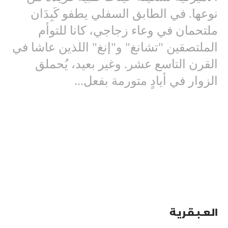
نوعها. في الطابق السفلي يطفو كَبِدَان
ملتحمان في وعاء زجاجي، كانا للتوأم
الملتصقين "تشانغ" و"إنغ" اللذين عاشا في
القرن التاسع عشر. وغير بعيد، يُحملق
الزوار في أيادٍ متورمة بفعل...
الـعـــبــقـريـة