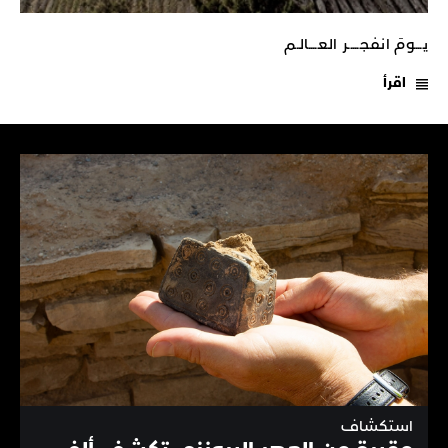
يـــومَ انفجـــــر العــــالـم
اقرأ
استكشاف