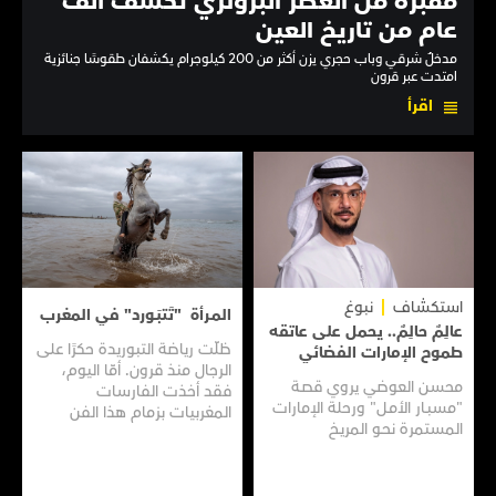
مقبرة من العصر البرونزي تكشف ألف
عام من تاريخ العين
مدخلٌ شرقي وباب حجري يزن أكثر من 200 كيلوجرام يكشفان طقوسًا جنائزية
امتدت عبر قرون
اقرأ
استكشاف
نبوغ
المـرأة "تَتبَـورد" في المغرب
عالِمٌ حالِمٌ.. يحمل على عاتقه
ظلّت رياضة التبوريدة حكرًا على
طموح الإمارات الفضائي
الرجال منذ قرون. أمّا اليوم،
محسن العوضي يروي قصـة
فقد أخذت الفارسات
"مسبـار الأمـل" ورحلة الإمارات
المغربيات بزمام هذا الفن
المستمرة نحـو المريـخ
العريق سعيًا إلى نقله إلى جيل
جديد.