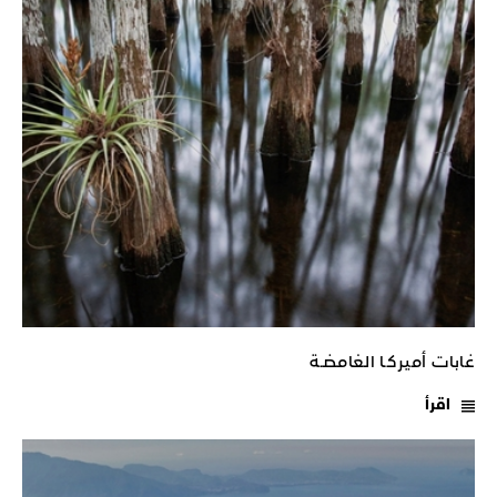
غابات أميركـا الغامضـة
اقرأ