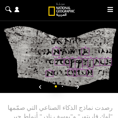
رصدت نماذج الذكاء الصناعي التي صمّمها
"لوك فاريتور" و"يوسف نادر" أنماط حبر