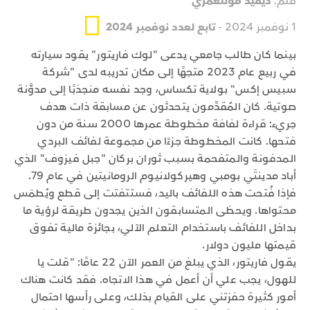
قلم:
ديفيد مونتغمري
1 نوفمبر 2024 -
تابع لعدد نوفمبر 2024
بينما كان طالب جامعي يدعى "لوك فاريتور" يقود سيارته
في ربيع عام 2023 متجهًا إلى مكان تدريبه لدى "شركة
سبيس إكس" بولاية تكساس، وجد نفسه منجذبًا إلى مدوَّنة
صوتية. كان المُقدِّمون يتحدثون عن مسابقة ذات هدف
جريء: قراءة لفافة مخطوطة عمرها 2000 سنة من دون
فتحها. كانت المخطوطة جزءًا من مجموعة لفائف البردي
المدفونة والمتفحمة بسبب ثوران بركان "جبل فيزوف" الذي
أباد مدينتَي بومبي وهيركولانيوم الرومانيتين في عام 79.
فإذا فُتحت هذه اللفائف باليد، فستتفتت إلى قطع ويُطمَس
محتواها. ويحظى المتسابقون الذين يجدون طريقة لرؤية ما
بداخل اللفائف باستخدام التعلم الآلي، بجائزة مالية تفوق
قيمتها مليون دولار.
يقول فاريتور، الذي يبلغ من العمر الآن 22 عامًا: "قلت يا
للهول، يجب علي أن أعمل في هذا الاتجاه. فقد كانت هناك
أمور كثيرة حفزتني على القيام بذلك، وعلى رأسها احتمال