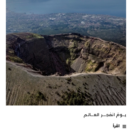
يـــومَ انفجـــــر العــــالـم
اقرأ