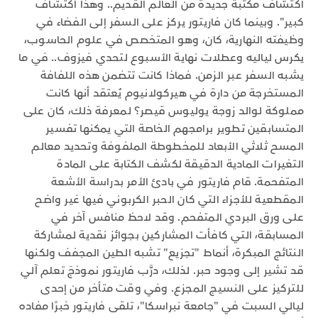
اكتشاف مكتبة جديدة من العالم القديم.. وهذا اكتشاف
كبير". وبينما كان فاريتور يركز على السفر إلى الفضاء في
وظيفته النهارية، كان، وهو المتخصص في علوم الحاسوب،
يكرس لياليه وعطلات نهاية الأسبوع لتحدي فيزوف.. في ما
يشبه السفر عبر الزمن. فماذا كانت تتضمن هذه اللفافة
المستخرجة من دارة في هيركولانيوم يُعتقد أنها كانت
مملوكة لوالد زوجة يوليوس قيصر؟ لمعرفة ذلك، كان على
المتسابقين تطوير برامجهم الخاصة التي يمكنها تفسير
المسح ثلاثي الأبعاد للمخطوطة الملفوفة وتحديد معالم
التغيرات المادية الدقيقة لكشف الكتابة على المادة
المتفحمة. قام فاريتور في بادئ الأمر بدراسة الأشعة
المقطعية للأجزاء التي كان الحبر الكربوني فيها غير واضح
على ورق البردي المتفحم. وقد لاحظ منافس آخر في
المسابقة، التي كافأت المشاركين بجوائز نقدية لمشاركة
النتائج المبكرة، أنماط "تجزيع" تشبه الطين المجفف ولكنها
قد تشير إلى وجود حبر. لذلك، درَّب فاريتور نموذجَ تعلم آلي
للتركيز على النسيج المجزع. وفي وقت متأخر من إحدى
ليالي السبت في "جامعة نبراسكا"، تلقى فاريتور خبرًا مفاده