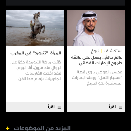
استكشاف
نبوغ
المـرأة "تَتبَـورد" في المغرب
عالِمٌ حالِمٌ.. يحمل على عاتقه
ظلّت رياضة التبوريدة حكرًا على
طموح الإمارات الفضائي
الرجال منذ قرون. أمّا اليوم،
محسن العوضي يروي قصـة
فقد أخذت الفارسات
"مسبـار الأمـل" ورحلة الإمارات
المغربيات بزمام هذا الفن
المستمرة نحـو المريـخ
العريق سعيًا إلى نقله إلى جيل
جديد.
اقرأ
اقرأ
المزيد من الموضوعات