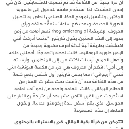
أن جزءًا جديدًا من اللفافة قد تم تحميله للمتسابقين. كان في
إحدى الحفلات، لذا استخدم هاتفه للدخول إلى حاسوبه
المكتبي وتشغيل نموذج الذكاء الصناعي الخاص به لتحليل
الصورة الجديدة. وبعد بضع ساعات، تفقَّد هاتفه ورأى
الحروف الإغريقية pi وomicron وrho تلمع أمامه من زمن
يعود إلى آلاف السنين. يقول فاريتور: "عندما أدركتُ أنني
اكتشفت بطريقة آلية ثلاثة أحرف مكتوبة جديدة من
الإمبراطورية الرومانية.. كانت لحظة رائعة جدًا. أذهلني ذلك،
وأذهل الجميع. أرسلت اكتشافي إلى المنظمين. وأرسلته
إلى أمي". اتضح أن الحروف هي جزء من الكلمة اليونانية التي
تعني "أرجواني"؛ مما يجعل فاريتور أول شخص يَلمح كلمة
من هذه اللفافة منذ أن دُفنت تحت عشرات الأمتار من
الحطام البركاني. كانت اللفافة واحدة من نحو ألف لفافة
استُخرجت في القرن الثامن عشر بعد أن عثر حفّارو الآبار على
الجوسق الذي يقع أسفل بلدة إركولانو الحالية. ويقول
العلماء إن هذه المجموعة
لتتمكن من قرأة بقية المقال، قم بالاشتراك بالمحتوى