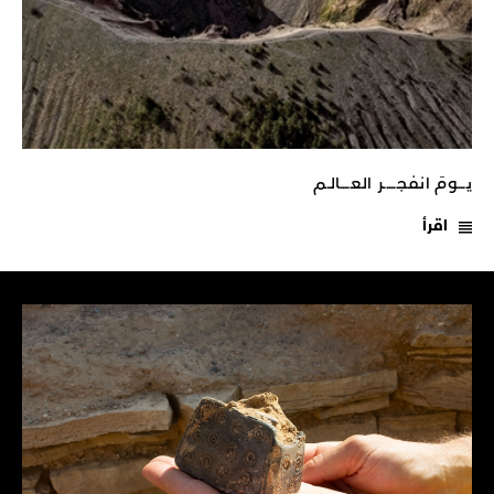
يـــومَ انفجـــــر العــــالـم
اقرأ