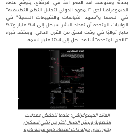
بحدة، ومتوسط أمد العمر آخذ في الارتفاع. يتوقع علماء
الديموغرافيا لدى "المعهد الدولي لتحليل النظم التطبيقية"
في النمسا و"معهد القياسات والتقييمات الصحية" في
الولايات المتحدة أن تعداد البشر سيصل إلى 9.4 مليار و9.7
مليار تواليًا في وقت لاحق من القرن الحالي. ويعتقد خبراء
"الأمم المتحدة" أننا قد نصل إلى 10.4 مليار نسمة.
العائد الديموغرافي: عندما تنخفض معدلات
الخصوبة ويمثل العمال أكثر من ثلثي السكان،
يكون لدى دولة ذات اقتصاد ناجع فرصة نادرة