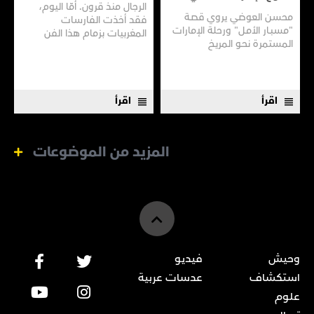
الرجال منذ قرون. أمّا اليوم،
محسن العوضي يروي قصـة
فقد أخذت الفارسات
"مسبـار الأمـل" ورحلة الإمارات
المغربيات بزمام هذا الفن
المستمرة نحـو المريـخ
العريق سعيًا إلى نقله إلى جيل
جديد.
اقرأ
اقرأ
المزيد من الموضوعات
وحيش
فيديو
استكشاف
عدسات عربية
علوم