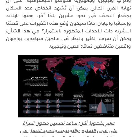
وتنزانيا ونيجيريا وجمهورية الكونغو الديمقراطية. على أن
نهاية القرن الحالي يمكن أن تَشهد انخفاض عدد السكان
بمقدار النصف في نحو عشرين بلدًا آخر؛ ومنها تايلاند
وإسبانيا واليابان. ماذا سيكون وَقع هذه التغيرات على قصتنا
البشرية ذات الأحداث المتطورة باستمرار؟ في هذا الشأن،
يمكن أن نعرف الكثير بالنظر في عالمين متباعدين يواجهان
واقعين متناقضين تمامًا: الصين ونيجيريا.
عالم بخصوبة أقل: ساعد تحسين حصول المرأة
على فرص التعليم والتوظيف وتحديد النسل في