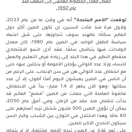
خفض معدل الخصوبة العالمي إلى النصف منذ
عام 1950.
توقعت "الأمم المتحدة"
أنه في وقتٍ ما من عام 2023،
ولأول مرة منذ مئات السنين، لن تكون الصين أكثر دول
العالم سكانًا؛ فالهند سوف تتجاوزها. حتى قبل اعتماد
سياسة الطفل الواحد في الصين عام 1980، كان معدل
الولادات فيها يتناقص سلفًا. فقد أدى النمو الاقتصادي
منقطع النظير في هذا البلد إلى زيادة فرص التعليم والعمل
للنساء، وزاد عدد اللواتي يؤجلن الأمومة أو يتخلين عنها، حتى
مع انخفاض عدد اللواتي هن في سن الإنجاب. على الرغم من
أن الناس في الصين يعيشون اليوم أمدًا أطول، إلا أن عدد
سكانها -وهو الآن يناهز الـ 1.4 مليار- بدأ في الانخفاض.
فالقوة العاملة التي جعلت من الصين "مَصنع" العالم قد
بدأت تتقلص منذ عقد من الزمان. وفي أفق عام 2050،
يمكن أن تؤوي الصين 500 مليون شخص تزيد أعمارهم على
60 عامًا. وهذا الاختلال في التوازن بين الشباب وكبار السن
سيكون التحدي الأكبر للصين.
على بُعد قارة عن الصين، تبدو الأمور مختلفة. إذ لا يتجاوز