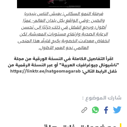
فرملة النمو السكاني: يعيش الناس بنيجريا
والصين -وفي الواقع بكل بلدان العالم- عمرًا
أطول؛ ويرجع الفضل في ذلك جزئيًا إلى تحسن
الرعاية الصحية وارتفاع مستويات المعيشة. لكن
انخفاض معدلات الخصوبة يكبح قليلًا هذا المنحى
العالمي نحو العمر الأطول.
اقرأ التفاصيل الكاملة في النسخة الورقية من مجلة
"ناشيونال جيوغرافيك العربية" أو عبر النسخة الرقمية من
خلال الرابط التالي:
https://linktr.ee/natgeomagarab
شارك الموضوع :