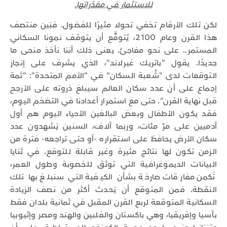
للاستثمار في مقدّراتها.
لكن تلك الأرقام تخفي تحولا مثيرًا للفضول. فبَين منتصف
هذا القرن وعام 2100، يُتوقَّع أن يتوقف نمونا السكاني
المستمر.. على نحو مفاجئ. يعنى ذلك أننا نأخذ منحى ما
جديدًا. يقول "باتريك غيرلاند"، الذي يشرف على إنجاز
التوقعات لدى "شُعبة السكان" في "الأمم المتحدة": "ثمة
إجماع على أن عدد سكان العالم سيبلغ ذروته على الأرجح
قبل نهاية القرن". حتى مع استمرار أعدادنا في التضخم اليوم،
فقد يكون الأطفال وبعض البالغين الأحياء اليوم هم أول
آدميين على مرّ مئات، وربما آلاف، السنين يَشهدون عدد
سكان الأرض يحافظ على استقراره -أو حتى تراجعه- فترة من
الزمن تكون لها نتائج مثيرة وغير قابلة للتوقع. في ثنايا
البيانات الديموغرافية التي توثق للخصوبة وطول العمر،
تَكمن مفارقات صارخة بشأن الكيفية التي سنبلغ بها تلك
النقطة. فمن المتوقع أن يَحدث أكثر من نصف الزيادة
السكانية المتوقعة لربع القرن المقبل في ثمانية بلدان فقط
بآسيا وإفريقيا، وهي باكستان والفلبين والهند ومصر وإثيوبيا