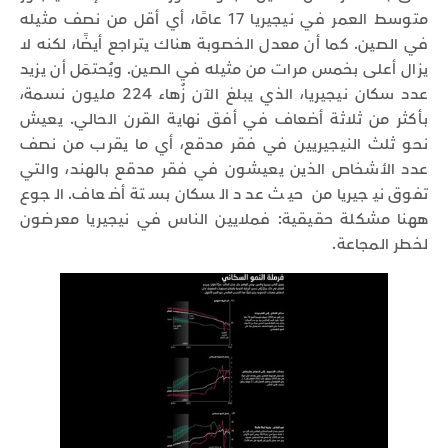
متوسط العمر في نيجيريا 17 عامًا، أي أقل من نصف مثيله
في الصين. كما أن معدل الخصوبة هناك يتراجع أيضًا، لكنه لا
يزال أعلى بخمس مرات من مثيله في الصين. ويُحتمَل أن يزيد
عدد سكان نيجيريا، الذي يبلغ الآن زُهاء 224 مليون نسمة،
بأكثر من ثلاثة أضعاف في أفق نهاية القرن الحالي. يعيش
نحو ثلث النيجيريين في فقر مدقع، أي ما يقرب من نصف
عدد الأشخاص الذين يعيشون في فقر مدقع بالهند، والتي
تفوق نيجيريا من حيث عدد السكان بستة أضعاف. الجوع
ههنا مشكلة حقيقية: فملايين الناس في نيجيريا معرضون
لخطر المجاعة.