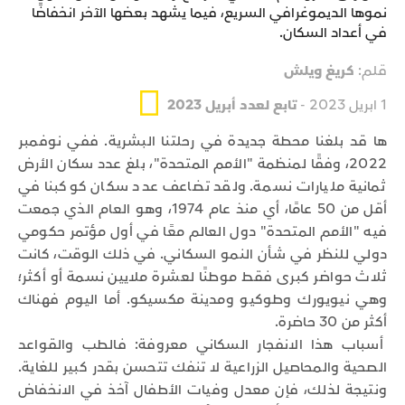
نموها الديموغرافي السريع، فيما يشهد بعضها الآخر انخفاضًا
في أعداد السكان.
قلم:
كريغ ويلش
1 ابريل 2023 -
تابع لعدد أبريل 2023
ها قد بلغنا محطة جديدة في رحلتنا البشرية. ففي نوفمبر
2022، وفقًا لمنظمة "الأمم المتحدة"، بلغ عدد سكان الأرض
ثمانية مليارات نسمة. ولقد تضاعف عدد سكان كوكبنا في
أقل من 50 عامًا، أي منذ عام 1974، وهو العام الذي جمعت
فيه "الأمم المتحدة" دول العالم معًا في أول مؤتمر حكومي
دولي للنظر في شأن النمو السكاني. في ذلك الوقت، كانت
ثلاث حواضر كبرى فقط موطنًا لعشرة ملايين نسمة أو أكثر؛
وهي نيويورك وطوكيو ومدينة مكسيكو. أما اليوم فهناك
أكثر من 30 حاضرة.
أسباب هذا الانفجار السكاني معروفة: فالطب والقواعد
الصحية والمحاصيل الزراعية لا تنفك تتحسن بقدر كبير للغاية.
ونتيجة لذلك، فإن معدل وفيات الأطفال آخذ في الانخفاض