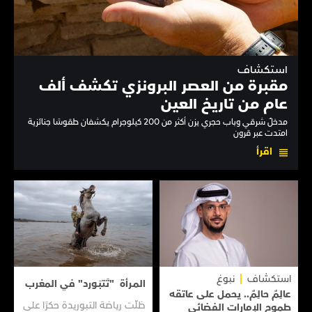
استكشاف
مقبرة من العصر البرونزي تكشف ألف
عام من تاريخ العين
مدخلٌ شرقي وباب حجري يزن أكثر من 200 كيلوجرام يكشفان طقوسًا جنائزية
امتدت عبر قرون
اقرأ
استكشاف
نبوغ
المـرأة "تَتبَـورد" في المغرب
عالِمٌ حالِمٌ.. يحمل على عاتقه
ظلّت رياضة التبوريدة حكرًا على
طموح الإمارات الفضائي