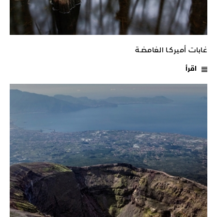
غابات أميركـا الغامضـة
اقرأ