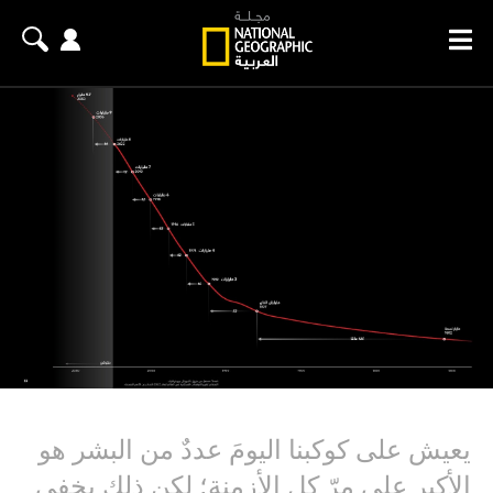
يعيش على كوكبنا اليومَ عددٌ من البشر هو
الأكبر على مرّ كل الأزمنة؛ لكن ذلك يخفي