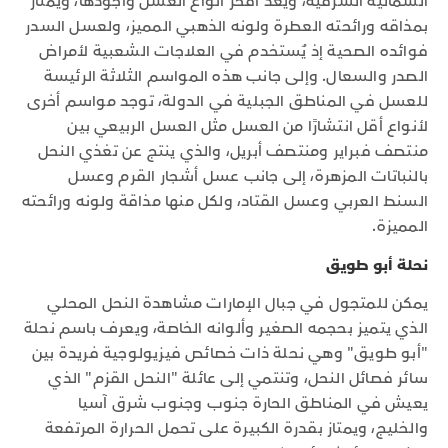
الشمالية الشرقية، ويعد أفخر أنواع العسل وأجودها، ويمتاز
بمذاقه ورائحته العطرة ولونه الذهبي المميز، ولعسل السدر
فوائده الصحية إذ يٌستخدم في العلاجات الشعبية لأمراض
الصدر والسعال. وإلى جانب هذه المواسم الثلاثة الرئيسة
للعسل في المناطق الجبلية في الدولة، توجد مواسم أخرى
لأنواع أقل انتشارًا من العسل مثل العسل الربيعي بين
منتصف فبراير ومنتصف أبريل، والذي ينتج عن تغذي النحل
بالنباتات المزهرة، إلى جانب عسل أشجار القرم وعسل
السنط العربي وعسل القتاد، ولكل منها مذاقة ولونه ورائحته
المميزة.
نحلة أبو طويق
يمكن للمتجول في جبال الإمارات مشاهدة النحل المحلي
الذي يتميز بحجمه الصغير وألوانه الخاصة، ويعرف باسم نحلة
"أبو طويق" وهي نحلة ذات خصائص فيزيولوجية فريدة بين
سائر فصائل النحل، وتنتمي إلى عائلة "النحل القزم" الذي
يعيش في المناطق الحارة جنوب وجنوب شرق آسيا
والخليج، ويمتاز بقدرة الكبيرة على تحمل الحرارة المرتفعة