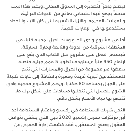
ليصبح جاهزاً لتصديره إلى السوق المحلي.ويضم هذا البيت
متحفاً يجمع فيه الظنحاني نماذج من الأدوات التراثية،
والعملات القديمة، والأزياء الشعبية التي كان الآباء والأجداد
يستخدمونها في الإمارات قديماً.
أما في مشروع وادي الحلو وسد الغيل بمدينة كلباء في
المنطقة الشرقية من الدولة والتابعة لإمارة الشارقة،
فيستمر العمل على مشروع جبل الكتاب الذي يقع على
ارتفاع 950 متراً ويستهدف تطوير 5 قمم جبلية متصلة
ببعضها عبر مجموعة من الطرق والمسارات التي تتيح
للمستخدمين تجربة فريدة ومميزة بالإضافة إلى غابات ظليلة
على الجبال بمساحة 80 هكتارا. ويضم المشروع محمية وادي
الشوع للعسل التي تتخللها مساحات على شكل برك ماء
تتجمع بها مياه الأمطار بشكل دائم.
النحل شريك الاستدامة في إكسبو وباعتبار الاستدامة أحد
أبرز مرتكزات معرض إكسبو 2020 دبي الذي يحتفي بتواصل
العقول وصنع المستقبل، فقد كشفت إدارة المعرض عن