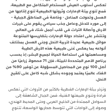
تعكس أسلوب العيش المستدام المتكامل مع الطبيعة.
فمع تنوع بيئة الإمارات وثروتها الطبيعية تنوع إنتاجها من
العسل وتحولت المناحل - وخاصة في المناطق الجبلية –
إلى مورد للدخل وعامل جذب سياحي يقوم على خيرات
الأرض وأصالة التراث في قلب أجمل شتاء في العالم.
وتنتشر على امتداد دولة الإمارات بتضاريسها المتنوعة
موائل طبيعية عديدة لتربية النحل وجني العسل بمختلف
أنواعه بما يعكس غنى طبيعية هذه الأرض الطيبة
ومساهمتها في استدامة الحياة لجميع البشر، إذ بحسب
برنامج الأمم المتحددة للبيئة، فإن 71 محصولاً زراعيًا من
أصل 100 نوع من المحاصيل المسؤولة عن توفير 90% من
الغذاء عالميًا يعتمد وجوده بشكل شبه كامل على تلقيح
النحل.
وتزخر بيئة الإمارات الفطرية بالكثير من الثروات التي تعكس
فرادة وتنوع طبيعتها الغنية، فمن الجبال الشاهقة إلى
السواحل الممتدة من الخليج العربي وحتى المحيط الهندي،
وصولا إلى الواحات التي تتوسط صحاريها الواسعة، تتنوع