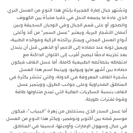
وتشتهر جبال إمارة الفجيرة بإنتاج هذا النوع من العسل البري
الذي عادة ما يجمعه النحل في خلايا مخبأة بين الكهوف
والصخور أو على قمم الجبال وفي الوديان السحيقة وبين
أغصان الأشجار البرية. ويعتبر "عسل السمر" من ألذ وأغلى
أنواع العسل المحلي ويمتاز برائحته الزكية وفوائده الطبية،
ويميل لونه عند حصاده إلى الأحمر أو الذهبي قبل أن يتبدل
بعد تخزينه لاحقًا ليصبح أقرب إلى الألوان الداكنة مع
احتفاظه بخصائصه الطبيعية كاملة. أما عسل الغاف فيكون
حصاده بين أشهر مايو ويوليو، ويرتبط اسم هذا العسل
بشجرة الغاف المعروفة في الدولة، والتي تنتشر بكثرة في
المناطق الصحراوية وعلى جوانب الطرق، وويتميز عسل
الغاف بنسبة السكريات العالية التي تمنح متناولها طاقة
وقوة لفترات طويلة.
أما عسل السدر الذي يستخلص من زهرة "اليبياب"، فيكون
موسم قصه بين أكتوبر ونوفمبر، ويكثر هذا النوع من العسل
في جبال وسهول الإمارات وأوديتها، لاسيما في المناطق