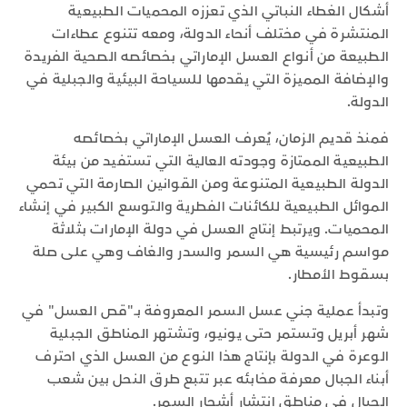
أشكال الغطاء النباتي الذي تعززه المحميات الطبيعية
المنتشرة في مختلف أنحاء الدولة، ومعه تتنوع عطاءات
الطبيعة من أنواع العسل الإماراتي بخصائصه الصحية الفريدة
والإضافة المميزة التي يقدمها للسياحة البيئية والجبلية في
الدولة.
فمنذ قديم الزمان، يُعرف العسل الإماراتي بخصائصه
الطبيعية الممتازة وجودته العالية التي تستفيد من بيئة
الدولة الطبيعية المتنوعة ومن القوانين الصارمة التي تحمي
الموائل الطبيعية للكائنات الفطرية والتوسع الكبير في إنشاء
المحميات. ويرتبط إنتاج العسل في دولة الإمارات بثلاثة
مواسم رئيسية هي السمر والسدر والغاف وهي على صلة
بسقوط الأمطار.
وتبدأ عملية جني عسل السمر المعروفة بـ"قص العسل" في
شهر أبريل وتستمر حتى يونيو، وتشتهر المناطق الجبلية
الوعرة في الدولة بإنتاج هذا النوع من العسل الذي احترف
أبناء الجبال معرفة مخابئه عبر تتبع طرق النحل بين شعب
الجبال في مناطق انتشار أشجار السمر.