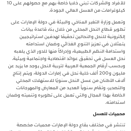
للأفراد والشركات تبني خلايا خاصة بهم مع حصولهم على 10
كيلوغرامات من العسل العالي الجودة.
وتعمل وزارة التغير المناخي والبيئة في دولة الإمارات على
تطوير قطاع النحل المحلي من خلال بناء قاعدة بيانات
إلكترونية للنحل والنحالين تحقيقا لهدفين استراتيجيين
يتمثلان في تعزيز التنوع الغذائي وضمان استدامته
واستدامة النظم الطبيعية، وإدراكاً منها للدور الذي يلعبه
نحل العسل في تحقيق عوائد اقتصادية واجتماعية وبيئية.
وبحسب أرقام الجمعية العربية لتربية النحل يوجد ما يزيد عن
مليون و200 ألف خلية نحل في إمارات الدولة، ويتم إنتاج
آلاف الأطنان من عسل النحل سنويًا للاستهلاك المحلي
والتصدير، وتقام سنوياً العديد من المعارض والمهرجانات
الخاصة بهذا المجال والتي تعمل على تطويره وتنميته وضمان
استدامته.
محميات للعسل
تنتشر في مختلف بقاع دولة الإمارات محميات مخصصة