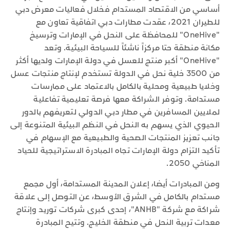
أساسي من الاقتصاد المستدام فخلال فعاليات معرض دبي
للطيران 2021، عقدت مطارات دبي اتفاقية تعاون مع
"OneHive" للمحافظة على النحل في الإمارات وترسيخ
مكانة منطقة حتا مركزاً ناشئاً للسياحة البيئية. وتعد
"OneHive" أكبر منتج للعسل في دولة الإمارات ولديها أكثر
من 3500 خلية نحل في الدولة تستخدم لإنتاج منتجات عسل
وخلايا طبيعية ومحلية بالكامل بالاعتماد على ممارسات
مستدامة. وتوفر الشراكة معها فرصة تعليمية تفاعلية
لملايين المسافرين في مطار دبي الدولي لتعريفهم بالدور
الحيوي الذي يسهم به النحل في النظم البيئية المتنوعة إلى
جانب تعزيز المنتجات الصحية والطبيعية مع الإسهام في
تأكيد التزام دولة الإمارات تجاه المبادرة الاستراتيجية للحياد
المناخي 2050.
ومن المبادرات أيضا، إعلان المدينة المستدامة، أول مجمع
مستدام بالكامل في الشرق الأوسط، عن التوصل إلى علاقة
شراكة مع شركة "ANHB"، إحدى كبرى شركات توريد وإنتاج
معدات تربية النحل في منطقة الخليج. وتتيح المبادرة