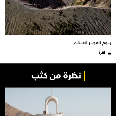
يـــومَ انفجـــــر العــــالـم
اقرأ
نظرة من كثب