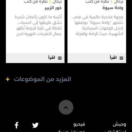
ترحال
نظرة من كثب
ترحال
نظرة من كثب
واحة سيوة
خور الزبير
وجهة علاجية عالمية في مصر..
أشبه ما تكون بأغصان شجرة
تشتهر "واحة سيوة" بوصفها
تشق طريقها إلى السماء..
إحدى الوجهات السياحية
لقطة في غاية الروعة تُظهر
الشهيرة، حيث الراحة والعزلة
جمال التفرعات النهرية لدى
وسط الآثار الفرعونية، وبساتين
"خور الزبير" في مدينة البصرة.
النخيل العامرة، فضلًا عن برك
المياه المالحة.
اقرأ
اقرأ
المزيد من الموضوعات
وحيش
فيديو
استكشاف
عدسات عربية