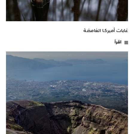
غابات أميركـا الغامضـة
اقرأ