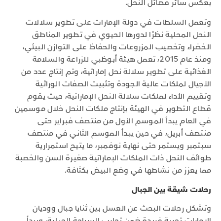
بعكس سائر فصائل النحل.
وتعمل السلطات في دولة الإمارات على تطوير سلالات
النحل المحلية نظرًا لدورها الحيوي في تطوير المناطق
الخضراء وتخصيب المزروعات والحفاظ على التوازن البيئي،
ومنذ عام 2015، تعمل هيئة أبوظبي للزراعة والسلامة
الغذائية على تطوير سلالة نحل إماراتية، وتم إنتاج عدد من
الأجيال لملكات عالية الجودة وتثبيت الصفات الوراثية
وتقييم الأداء لملكات سلالة النحل الإماراتية، حيث يقوم
قطاع التطوير في الهيئة بإنتاج ملكات النحل خلال موسمين
في العام يبدأ الموسم الأول من منتصف فبراير حتى
منتصف أبريل، في حين يبدأ الموسم الثاني في منتصف
سبتمبر ويستمر حتى نهاية نوفمبر، ما يتيح استمرارية
طوائف النحل ذات الملكات الإماراتية صغيرة السن والخصبة
مما يعزز من نشاطها في وضع البيض بكثافة.
رحلات شيقة بين الجبال
وتشكل رحلات البحث عن العسل بين ثنايا جبال ووديان
الإمارات تجربة فريدة ضمن تجارب السياحة الجبلية، ويبدأ