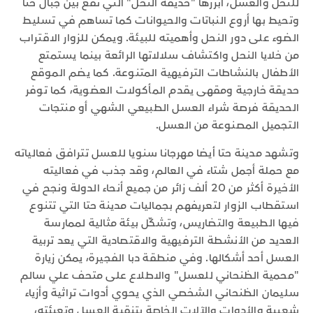
للنحل والعسل، أبرزها "حديقة النحل" التي تقع بين جبال حتا
وتحيط بها أروع النباتات والحيوانات كما تساهم في تسليط
الضوء على دور النحل وأهميته للبيئة. ويمكن للزوار الاقتراب
من خلايا النحل واكتشاف سلالاتها الرائعة بينما يستمتع
الأطفال بالنشاطات الترفيهية المتنوعة. كما يضم الموقع
حديقة خارجية ومقهى يقدم المأكولات العضوية، كما توفر
الحديقة فرصة شراء العسل الطبيعي الشهي أو منتجات
التجميل المصنوعة من العسل.
وتشهد مدينة حتا أيضا مهرجانا سنويا للعسل تترافق فعالياته
مع حملة أجمل شتاء في العالم، وقد جذب في فعاليته
الأخيرة أكثر من 20 ألف زائر من جميع أنحاء الدولة ونجح في
استقطاب الزوار لتعريفهم بجماليات مدينة حتا التي تتنوع
فيها الطبيعة والتضاريس، وتشكّل بيئة مثالية لممارسة
العديد من الأنشطة الترفيهية والاقتصادية التي يعد تربية
العسل أحد أشكالها. وفي منطقة دبا الفجيرة، يمكن زيارة
"محمية الظنحاني للعسل" والاطلاع على متحف علي سالم
سليمان الظنحاني الشخصي الذي يحوي أدوات تراثية وأزياء
شعبية والأدوات والآلات الخاصة بتنقية العسل وتعبئته،