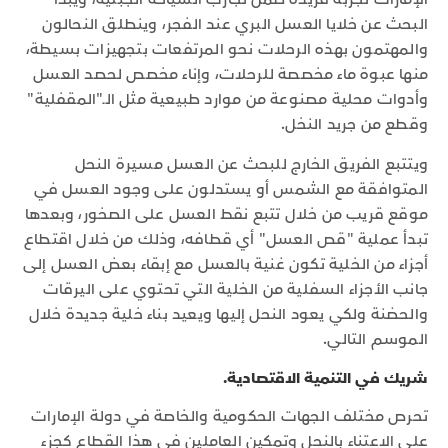
البحث عن خلايا العسل البري عند الفجر، وينطلق النحالون
والمهتمون بهذه الرحلات نحو المرتفعات بتجهيزات بسيطة،
منها عبوة ماء مخصصة للرحلات، وإناء مخصص لحصد العسل
وأدوات محلية مصنوعة من موارد طبيعية مثل الـ"المقفلية"
وقطع من جريد النخل.
ويتتبع الفريق الخارج للبحث عن العسل مسيرة النحل
المتوافقة مع الشمس أو يستدلون على وجود العسل في
موقع قريب من خلال تتبع نقط العسل على الصخور، وبعدها
تبدأ عملية "قص العسل" أي قطافه، وذلك من خلال اقتطاع
أجزاء من الخلية تكون غنية بالعسل مع إبقاء بعض العسل إلى
جانب الأجزاء السفلية من الخلية التي تحتوي على اليرقات
والحضنة ولكي يعود النحل إليها ويعيد بناء خلية جديدة خلال
الموسم التالي.
شريك في التنمية الاقتصادية.
تحرص مختلف الجهات الحكومية والخاصة في دولة الإمارات
على الاعتناء بالنحل وتمكين العاملين في هذا القطاع كجزء