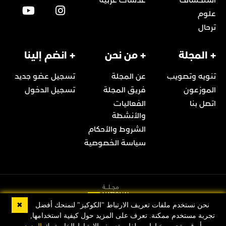
علوم
ترحال
+ المجلة
+ من نحن
+ انضم إلينا
تنويه وتصويب
عن المجلة
تسجيل عضو جديد
الموزعون
فريق المجلة
تسجيل الدخول
اتصل بنا
الفعاليات
والأنشطة
الشروط والأحكام
سياسة الخصوصية
✖
نحن نستخدم ملفات تعريف الارتباط "الكوكيز" لنمنحك أفضل
تجربة مستخدم ممكنة. تعرف على المزيد حول كيفية استخدامها,
© 2022 Copyright مجلة ناشيونال جيوغرافيك العربية