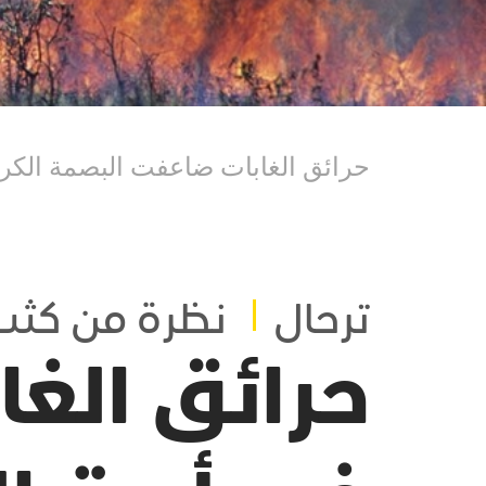
حرائق الغابات ضاعفت البصمة الكربونية ا
ترحال
نظرة من كث
حرائق الغ