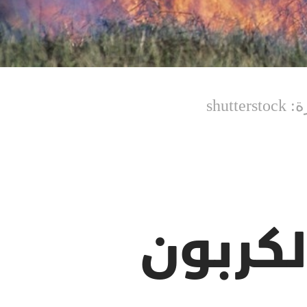
shu
لكربون