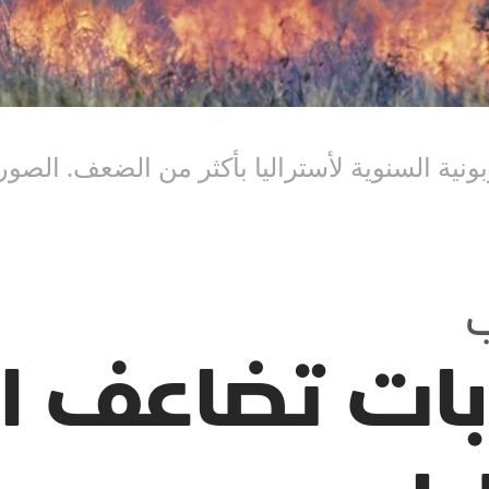
لسنوية لأستراليا بأكثر من الضعف. الصورة: tterstock
ب
ابات تضاعف ا