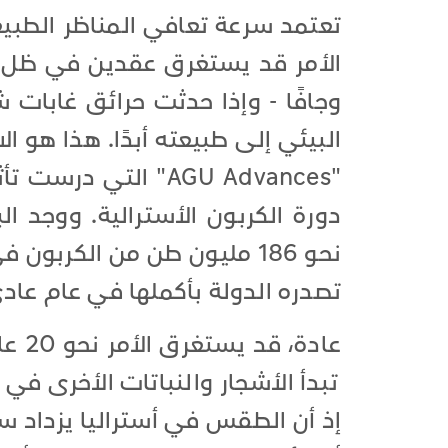
تعتمد سرعة تعافي المناظر الطبيعي
الأمر قد يستغرق عقدين في ظل 
وجافًا - وإذا حدثت حرائق غابات ش
البيئي إلى طبيعته أبدًا. هذا هو
"AGU Advances" الت
دورة الكربون الأسترالية. ووجد 
نحو 186 مليون طن من الكربو
تصدره الدولة بأكملها في عام عاد
عادة
تبدأ الأشجار والنباتات الأخرى في 
إذ أن الطقس في أستراليا يزداد س