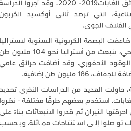
البيئي الأسترالي خلال موسم حرائق الغابات2019- 2020. وقد أجروا الدراسة
ناعية، التي ترصد ثاني أوكسيد الكربون
 الغلاف الجوي.
اعفت البصمة الكربونية السنوية لأستراليا
بأكثر من الضعف. ففي عام نموذجي، ينبعث من أستراليا نحو 104 مليون ط
لوقود الأحفوري. وقد أضافت حرائق عامي
 حاولت العديد من الدراسات الأخرى تحديد
لغابات. استخدم بعضهم طرقًا مختلفة - نظروا
حرقتها النيران ثم قدروا الانبعاثات بناءً على
ك توصلوا إلى استنتاجات مماثلة. وبحسب