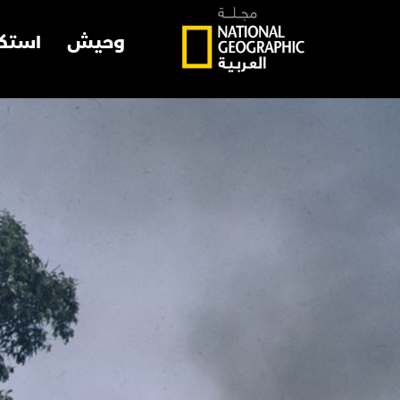
وحيش
استك