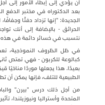
أن يؤدي إلى إبطاء الأمور إلى أج
بعد الدكتوراه في مختبر الدفع ال
الجديدة: "إنها تزداد دفئًا وجفافًا
الحرائق - بالإضافة إلى أنك تواج
نتسبب في خسائر دائمة في هذه ا
في ظل الظروف النموذجية، تعمل 
كبالوعة للكربون - فهي تمتص ثان
بعيدًا. هذا يجعلها موردًا مناخيًا ق
الطبيعية للتلف، فإنها يمكن أن تط
من أجل ذلك درس "بيرن" والبا
المتحدة وأستراليا ونيوزيلندا، تأ