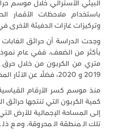
باستخدام ملاحظات الأقمار الص
وتركيزات غازات الدفيئة الأخرى في
وجدت الدراسة أن حرائق الغابات ض
متري من الكربون من خلال حرق ا
2019 و 2020، فضلًا عن الآثار المضافة للجفاف، 186 مليون طن إضافية.
منذ موسم كسر الأرقام القياسية،
كمية الكربون التي تنتجها حرائق ا
إلى المساحة الإجمالية للأرض التي ا
تلك المنطقة المحروقة. ومع ذل