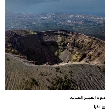
يـــومَ انفجـــــر العــــالـم
اقرأ