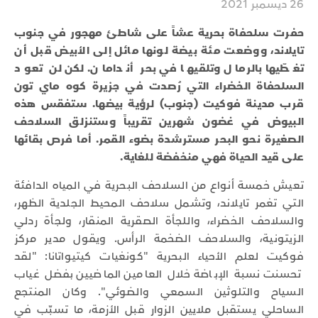
26 ديسمبر 2021
حفرت سلحفاة بحرية عشاً على شاطئ مهجور في جنوب
تايلاند، ووضعت مئة بيضة لونها مائل إلى الأبيض قبل أن
تغطّيها بالرمال وتلقيها في بحر أندامان. لكن لن تعود
السلحفاة الخضراء التي رُصدت في جزيرة كوه ماي تون
قرب مدينة فوكيت (جنوب) لرؤية بيضها. ستفقس هذه
البيوض في غضون شهرين تقريباً وستنزلق السلاحف
الصغيرة نحو البحر مسترشدة بضوء القمر. أما فرص بقائها
على قيد الحياة فهي منخفضة للغاية.
تعيش خمسة أنواع من السلاحف البحرية في المياه الدافئة
التي تغمر تايلاند، وتشمل سلاحف المحيط الجلدية الظهر،
والسلاحف الخضراء، واللجأة الصقرية المنقار، ولجأة ردلي
الزيتونية، والسلاحف الضخمة الرأس. ويقول مدير مركز
فوكيت لعلم الأحياء البحرية "كونغيات كيتيواتانا: "لقد
تحسنت نسبة الإباضة خلال العامين الماضيين بفضل غياب
السياح والتلوثين السمعي والضوئي". وكان المنتجع
الساحلي يستقبل ملايين الزوار قبل الأزمة، ما تسبّب في