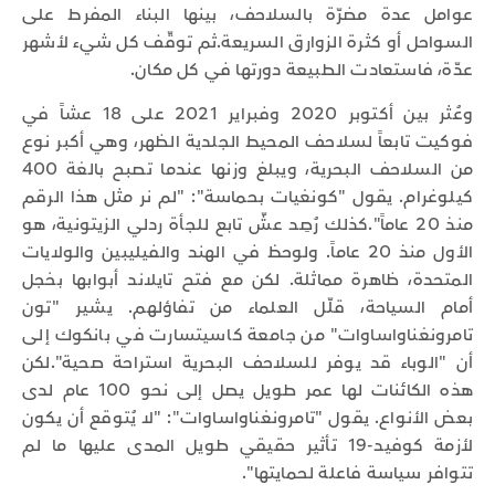
عوامل عدة مضرّة بالسلاحف، بينها البناء المفرط على
السواحل أو كثرة الزوارق السريعة.ثم توقّف كل شيء لأشهر
عدّة، فاستعادت الطبيعة دورتها في كل مكان.
وعُثر بين أكتوبر 2020 وفبراير 2021 على 18 عشاً في
فوكيت تابعاً لسلاحف المحيط الجلدية الظهر، وهي أكبر نوع
من السلاحف البحرية، ويبلغ وزنها عندما تصبح بالغة 400
كيلوغرام. يقول "كونغيات بحماسة": "لم نر مثل هذا الرقم
منذ 20 عاماً".كذلك رُصِد عشّ تابع للجأة ردلي الزيتونية، هو
الأول منذ 20 عاماً. ولوحظ في الهند والفيليبين والولايات
المتحدة، ظاهرة مماثلة. لكن مع فتح تايلاند أبوابها بخجل
أمام السياحة، قلّل العلماء من تفاؤلهم. يشير "تون
تامرونغناواساوات" من جامعة كاسيتسارت في بانكوك إلى
أن "الوباء قد يوفر للسلاحف البحرية استراحة صحية".لكن
هذه الكائنات لها عمر طويل يصل إلى نحو 100 عام لدى
بعض الأنواع. يقول "تامرونغناواساوات": "لا يُتوقع أن يكون
لأزمة كوفيد-19 تأثير حقيقي طويل المدى عليها ما لم
تتوافر سياسة فاعلة لحمايتها".