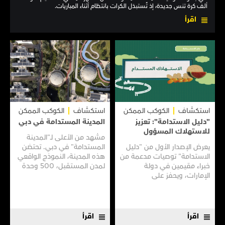
ألف كرة تنس جديدة، إذ تُستبدَل الكرات بانتظام أثناء المباريات.
اقرأ
استكشاف
الكوكب الممكن
استكشاف
الكوكب الممكن
"دليل الاستدامة": تعزيز
المدينة المستدامة في دبي
للاستهلاك المسؤول
مشهد من الأعلى لـ"المدينة
يعرض الإصدار الأول من "دليل
المستدامة" في دبي. تحتضن
الاستدامة" توصيات مدعمة من
هذه المدينة، النموذج الواقعي
خبراء مقيمين في دولة
لمدن المستقبل، 500 وحدة
الإمارات، ويحفز على
سكنية، فضلًا عن منشآت
الممارسات المستدامة في
ومبانٍ بُنيت لتراعي البيئة
عدة مجالات مثل الأزياء
وتصونها.
المستدامة والحد من إهدار
الطعام والتشجيع على
اقرأ
اقرأ
الأنظمة...