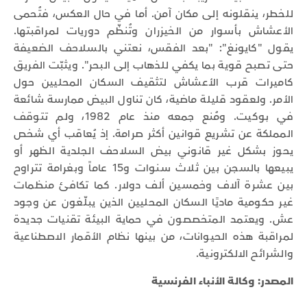
للخطر، ينقلونه إلى مكان آمن. أما في حال العكس، فتُحمى
الأعشاش بأسوار من الخيزران وتُنظّم دوريات لمراقبتها.
يقول "كايونغ": "بعد الفقس، نعتني بالسلاحف الضعيفة
حتى تصبح قوية بما يكفي للذهاب إلى البحر". ويثبّت الفريق
كاميرات قرب الأعشاش لتثقيف السكان المحليين حول
الأمر. ولعقود قليلة ماضية، كان تناول البيض ممارسة شائعة
في بوكيت. ومُنع جمعه منذ عام 1982، ولم تتوقف
المملكة عن تشريع قوانين أكثر صرامة. إذ يُعاقب أي شخص
يحوز بشكل غير قانوني بيض السلاحف الجلدية الظهر أو
يبيعها بالسجن بين ثلاث سنوات و15 عاماً وبغرامة تتراوح
بين عشرة آلاف وخمسين ألف دولار. كما تكافئ منظمات
غير حكومية ماديًا السكان المحليين الذين يبلّغون عن وجود
عش. ويعتمد المتخصصون في حماية البيئة تقنيات جديدة
لمراقبة هذه الحيوانات، من بينها نظام الأقمار الاصطناعية
والشرائح الالكترونية.
المصدر: وكالة الأنباء الفرنسية