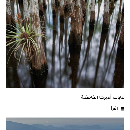
غابات أميركـا الغامضـة
اقرأ