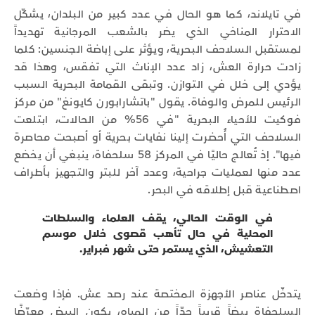
في تايلاند، كما هو الحال في عدد كبير من البلدان، يشكّل
الاحترار المناخي الذي يضر بالشعب المرجانية تهديداً
لمستقبل السلاحف البحرية، ويؤثر على إباضة الجنسين: كلما
زادت حرارة العش، زاد عدد الإناث التي تفقس، وهذا قد
يؤدي إلى خلل في التوازن. وتبقى القمامة البحرية السبب
الرئيس للمرض والوفاة. يقول "باتشارابورن كايونغ" من مركز
فوكيت للأحياء البحرية "في 56% من الحالات، ابتلعت
السلاحف التي أُحضرت إلينا نفايات بحرية أو أصبحت محاصرة
فيها". إذ تُعالج حاليًا في المركز 58 سلحفاة، ينبغي أن يخضع
عدد منها لعمليات جراحية، وعدد آخر للبتر والتجهيز بأطراف
اصطناعية قبل إطلاقه في البحر.
في الوقت الحالي، يقف العلماء والسلطات
المحلية في حال تأهب قصوى خلال موسم
التعشيش، الذي يستمر حتى شهر فبراير.
يتدخّل عناصر الأجهزة المختصة عند رصد عش. فإذا وضعت
السلحفاة بيضاً قريباً جدّاً من المياه، يكون البيض معرّضًا