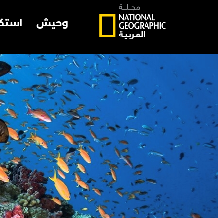
وحيش
استك