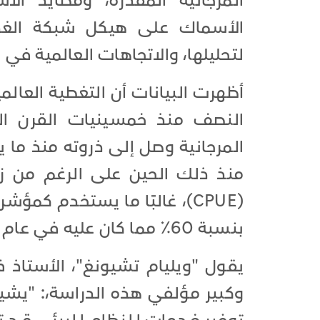
المرجانية المقدرة، ومصايد الأ
الأسماك على هيكل شبكة الغذاء
لتحليلها، والاتجاهات العالمية في 
أظهرت البيانات أن التغطية العالم
النصف منذ خمسينيات القرن ا
المرجانية وصل إلى ذروته منذ ما
منذ ذلك الحين على الرغم من زي
(CPUE)، غالبًا ما يستخدم كمؤ
بنسبة 60٪ مما كان عليه في عام 1950.
وكبير مؤلفي هذه الدراسة،: "يشير 