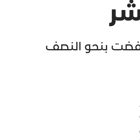
شر
نخفضت بنحو النصف