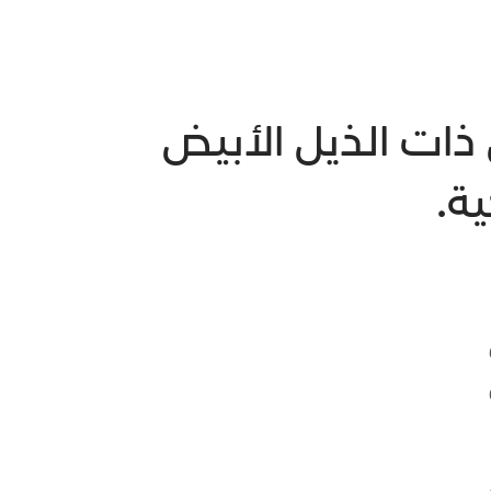
يد -19 لدى الغزلان ذات الذيل الأبيض
ة.