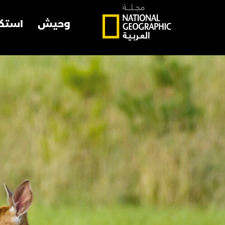
وحيش
استك