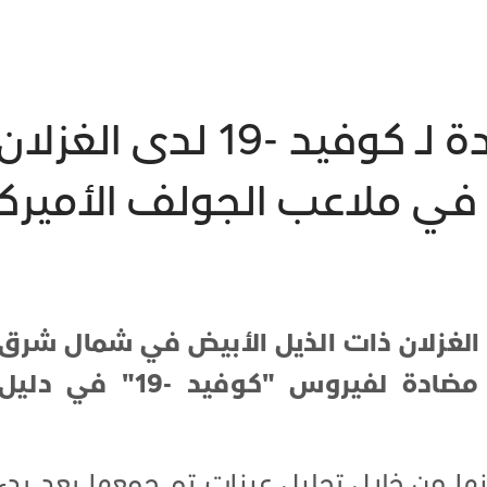
اكتشاف أجسام مضادة لـ كوف
ي ملاعب الجولف الأميركي
لغزلان ذات الذيل الأبيض في شمال شرق
الولايات المتحدة لديها أجسام مضادة لفيروس "كوفيد -19" في دليل
ها من خلال تحليل عينات تم جمعها بعد بدء