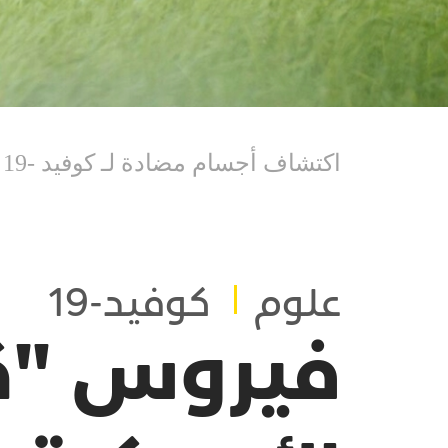
اكتشاف أجسام مضادة لـ كوفيد -19 لدى الغزلان ذات الذيل الأبيض المشهورة بمشهدها في ملاعب الجولف الأميركية.
علوم
كوفيد-19
فيروس "كو