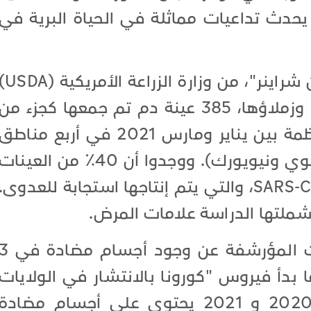
حدث تداعيات مماثلة في الحياة البرية في
لتقييم هذا الخطر، اختبرت "سوزان شراينر"، من وزارة الزراعة 
في فورت كولينز بولاية كولورادو وزملاؤها، 385 عينة دم تم جمعها كجزء من
أنشطة مراقبة الحياة البرية المنتظمة بين يناير ومارس 2021 في أربع مناطق
أميركية (ميشيغان، بنسلفانيا، إلينوي ونيويورك). ووجدوا أن 40٪ من العينا
تحتوي على أجسام مضادة لـ SARS-CoV-2، والتي يتم إنتاجها استجابة للعدوى.
 شملتها الدراسة علامات المرض.
كما كشف اختبار الباحثين للعينات المؤرشفة عن وجود أجسام م
أوائل عام 2020، عندما بدأ فيروس "كورونا بالانتشار في الولايات
المتحدة. أخيرًا، كان ثلث عينات 2020 و 2021 يحتوي على أجسام مضادة