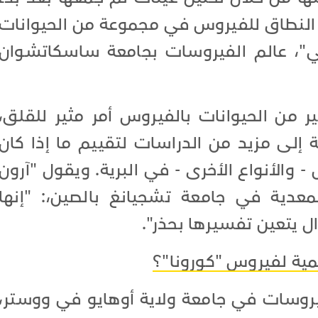
ع النطاق للفيروس في مجموعة من الحيوانات
رجي"، عالم الفيروسات بجامعة ساسكاتشوان
ر من الحيوانات بالفيروس أمر مثير للقلق،
إلى مزيد من الدراسات لتقييم ما إذا كان
- والأنواع الأخرى - في البرية. ويقول "آرون
لمعدية في جامعة تشجيانغ بالصين،: "إنها
ال يتعين تفسيرها بحذر".
لمية لفيروس "كورونا"؟
روسات في جامعة ولاية أوهايو في ووستر،