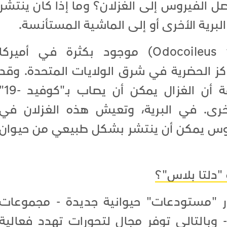
 الفيروس إلى الغزلان؟ وما إذا كان ينتشر
البرية الأخرى أو إلى الماشية المستأنسة.
الأيل أبيض الذيل (Odocoileus virginianus) موجود بكثرة في أميركا
كز الحضرية في شرق الولايات المتحدة. وقد
أظهرت التجارب المعملية السابقة أن الغزال يمكن أن يصاب 
خرى. في البرية، وتعيش هذه الغزلان في
روس يمكن أن ينتشر بشكل طبيعي من حيوان
"دلتا بلاس"؟
ور "مستودعات" حيوانية جديدة - مجموعات
 وبالتالي توفر مجال لتحورات تهدد فعالية