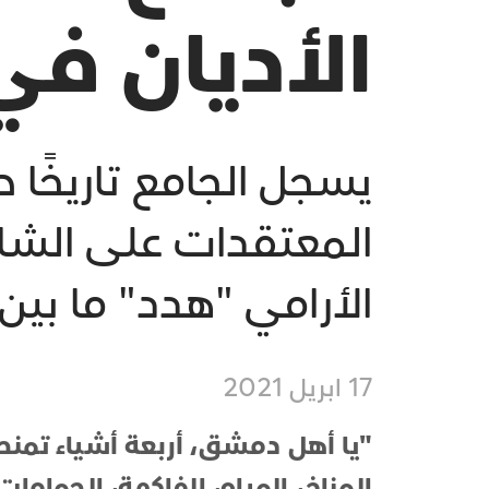
الأديان ف
يسجل الجامع تاريخًا ط
المعتقدات على الشام
الأرامي "هدد" ما بين القرنين (11-0
17 ابريل 2021
"يا أهل دمشق، أربعة أشياء تمنحك
المناخ، المياه، الفاكهة، الحمامات