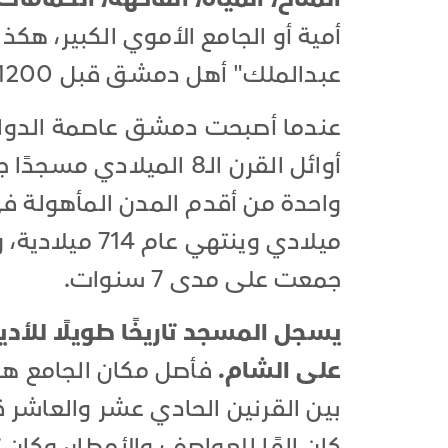
أمية أو الجامع الأموي الكبير، هكذ
عبدالملك" أهل دمشق قبل 1200 عام.
عندما أصبحت دمشق عاصمة الدولة ا
أوائل القرن الـ8 الميلا
ميلادي وينتهي 
جمعت على مدى 7 سنوات.
يسجل المسجد تاريخًا طويلًا للأد
على الشام.
فأصل مكان الجامع هو 
بين القرنين الحادي عشر والعاشر قب
كان إلهًا للعواصف والأمطار، وكان