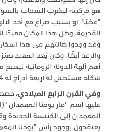
هو مركبته ليضرب السحاب بالسوط
"غضبًا" أو بسبب صراع مع أحد الآل
القديمة. وظل هذا المكان معبدًا ل
وقد وجدوا ضالتهم في هذا المكان لب
والرعد أيضًا. وكان يُعد المعبد بمن
أهم آلهة الدولة الرومانية ليصب
شكله مستطيل له أربعة أدراج له 4 مداخل رئيسية.
وفي القرن الرابع الميلادي،
خُصص 
عليها اسم "مار يوحنا المعمدان" (ا
المعمدان إلى الكنيسة الجديدة وقا
يعتقدون بوجود رأس "يوحنا المعم