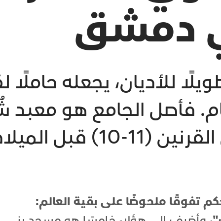
ي دمشق
ويلًا للأديان، يجعله حاملًا
. فأصل الجامع هو معبد شُي
1) قبل الميلاد.
م تفوقًا ملحوضًا على بقية العالم:
"،
وأضيف إلى هؤلاء خامسًا هو مسجد بني