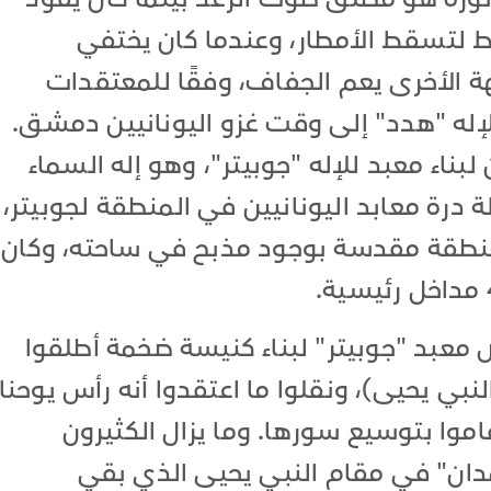
 لتسقط الأمطار، وعندما كان يختفي
هة الأخرى يعم الجفاف، وفقًا للمعتقدات
لإله "هدد" إلى وقت غزو اليونانيين دمشق.
ناء معبد للإله "جوبيتر"، وهو إله السماء
زلة درة معابد اليونانيين في المنطقة لجوبيتر،
ح منطقة مقدسة بوجود مذبح في ساحته، وكان
معبد "جوبيتر" لبناء كنيسة ضخمة أطلقوا
لنبي يحيى)، ونقلوا ما اعتقدوا أنه رأس يوحنا
موا بتوسيع سورها. وما يزال الكثيرون
دان" في مقام النبي يحيى الذي بقي