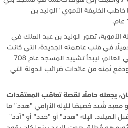
ا خاطب الخليفة الأموي "الوليد بن
لأموية، تصور الوليد بن عبد الملك في
دي مسجدًا جميلًا في قلب عاصمته الجديدة، التي كانت
واحدة من أقدم المدن المأهولة في العالم، ليبدأ تشييد المسجد عام 708
عام 714 ميلادية، ودفع ثمنه من عائدات ضرائب الدولة التي
يان، يجعله حاملًا لقصة تعاقب المعتقدات
معبد شُيد خصيصًا للإله الأرامي "هدد" ما
ل الميلاد. الإله "هدد" أو "حدد" أو "آدد"
 ثوره هو مُطلق صوت الرعد بينما كان يقود