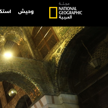
وحيش
استك