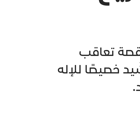
 لقصة تعاقب
د خصيصًا للإله